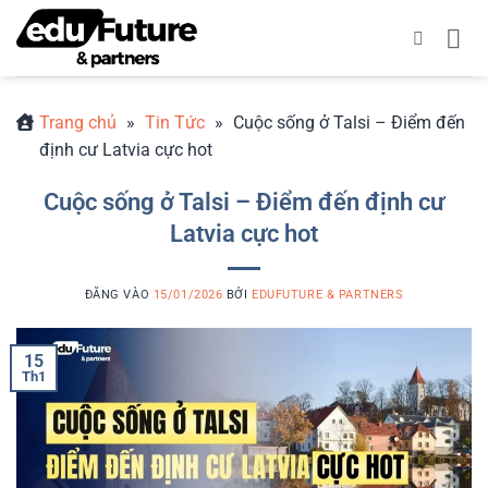
Bỏ
qua
nội
dung
Trang chủ
»
Tin Tức
»
Cuộc sống ở Talsi – Điểm đến
định cư Latvia cực hot
Cuộc sống ở Talsi – Điểm đến định cư
Latvia cực hot
ĐĂNG VÀO
15/01/2026
BỞI
EDUFUTURE & PARTNERS
15
Th1