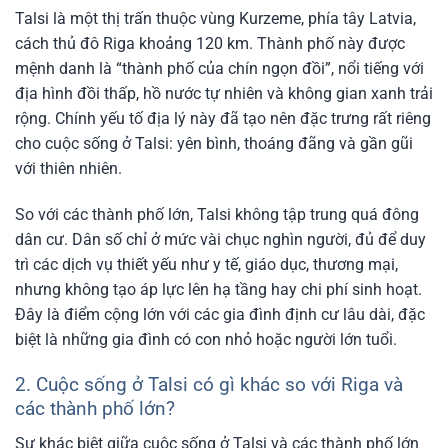
Talsi là một thị trấn thuộc vùng Kurzeme, phía tây Latvia,
cách thủ đô Riga khoảng 120 km. Thành phố này được
mệnh danh là “thành phố của chín ngọn đồi”, nổi tiếng với
địa hình đồi thấp, hồ nước tự nhiên và không gian xanh trải
rộng. Chính yếu tố địa lý này đã tạo nên đặc trưng rất riêng
cho cuộc sống ở Talsi: yên bình, thoáng đãng và gần gũi
với thiên nhiên.
So với các thành phố lớn, Talsi không tập trung quá đông
dân cư. Dân số chỉ ở mức vài chục nghìn người, đủ để duy
trì các dịch vụ thiết yếu như y tế, giáo dục, thương mại,
nhưng không tạo áp lực lên hạ tầng hay chi phí sinh hoạt.
Đây là điểm cộng lớn với các gia đình định cư lâu dài, đặc
biệt là những gia đình có con nhỏ hoặc người lớn tuổi.
2. Cuộc sống ở Talsi có gì khác so với Riga và
các thành phố lớn?
Sự khác biệt giữa cuộc sống ở Talsi và các thành phố lớn