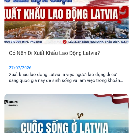
Có Nên Đi Xuất Khẩu Lao Động Latvia?
27/07/2026
Xuất khẩu lao động Latvia là việc người lao động di cư
sang quốc gia này để sinh sống và làm việc trong khoản
thời gian nhất định. Tuy nhiên, phương thức này chỉ phù
hợp cho những anh chị chưa có gia đình, hoặc không có
nhu cầu định cư. Vậy đâu mới là phương án định cư cho
cả gia đình tốt nhất? Cùng EFP tìm hiểu qua bài viết dưới
đây.