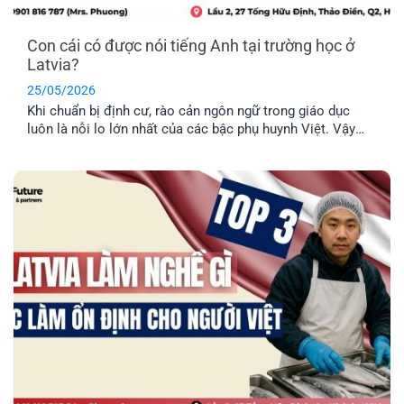
Con cái có được nói tiếng Anh tại trường học ở
Latvia?
25/05/2026
Khi chuẩn bị định cư, rào cản ngôn ngữ trong giáo dục
luôn là nỗi lo lớn nhất của các bậc phụ huynh Việt. Vậy
thực tế con cái có được nói tiếng Anh tại trường học ở
Latvia không, hay bắt buộc phải học hoàn toàn bằng tiếng
địa phương? EFP sẽ giải đáp [...]