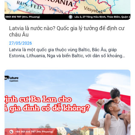
Latvia là nước nào? Quốc gia lý tưởng để định cư
châu Âu
27/05/2026
Latvia là một quốc gia thuộc vùng Baltic, Bắc Âu, giáp
Estonia, Lithuania, Nga và biển Baltic, với dân số khoảng
1,9 triệu người. Đây là thành viên chính thức của Liên minh
Châu Âu (EU) và khối Schengen, nghĩa là thẻ cư trú Latvia
cho phép anh chị tự do đi lại trong 29 [...]