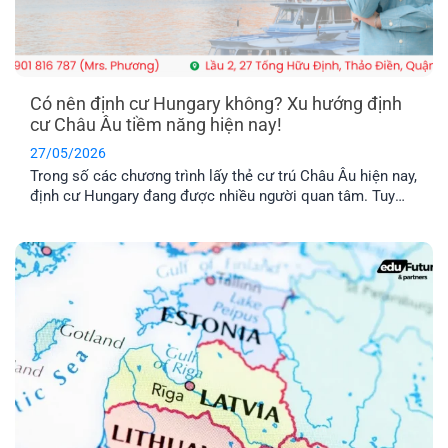
Có nên định cư Hungary không? Xu hướng định
cư Châu Âu tiềm năng hiện nay!
27/05/2026
Trong số các chương trình lấy thẻ cư trú Châu Âu hiện nay,
định cư Hungary đang được nhiều người quan tâm. Tuy
nhiên, chương trình này có thật sự khả thi không trong khi
chi phí được nhận xét là khá “vượt tầm với”. Hãy cùng tìm
hiểu qua bài viết dưới đây nhé!