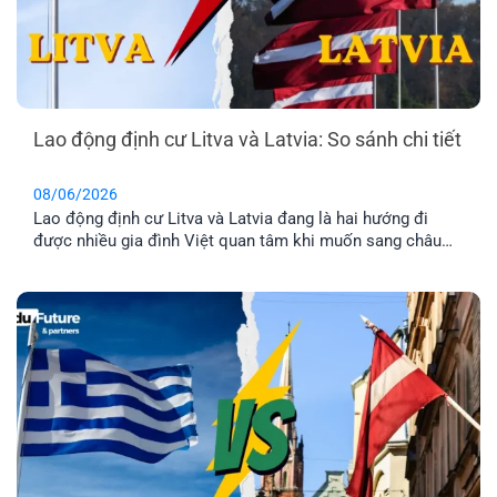
Lao động định cư Litva và Latvia: So sánh chi tiết
08/06/2026
Lao động định cư Litva và Latvia đang là hai hướng đi
được nhiều gia đình Việt quan tâm khi muốn sang châu
Âu làm việc và ổn định cuộc sống lâu dài. Tuy nhiên, dù
cùng thuộc khu vực Baltic và Liên minh châu Âu, mức
lương, chi phí sinh hoạt, môi trường sống [...]