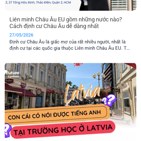
Liên minh Châu Âu EU gồm những nước nào?
Cách định cư Châu Âu dễ dàng nhất
27/05/2026
Định cư Châu Âu là giấc mơ của rất nhiều người, nhất là
định cư tại các quốc gia thuộc Liên minh Châu Âu EU. Tuy
nhiên, không phải nước Châu Âu nào cũng thuộc tổ chức
này. Vậy khối EU gồm những nước nào và đâu là chương
trình định cư Châu Âu dễ dàng nhất hiện nay? Hãy cùng
EFP tìm hiểu nhé!