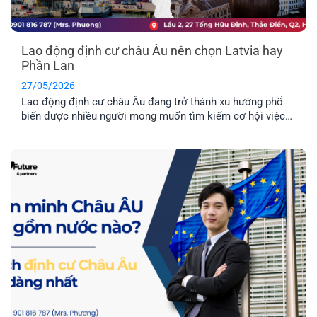
Lao động định cư châu Âu nên chọn Latvia hay
Phần Lan
27/05/2026
Lao động định cư châu Âu đang trở thành xu hướng phổ
biến được nhiều người mong muốn tìm kiếm cơ hội việc
làm ở nước ngoài và môi trường giáo dục tuyệt vời dành
cho con cái. Hai quốc gia được nhiều người quan tâm
nhất hiện nay là Latvia và Phần Lan. Mỗi địa điểm đều có
những ưu điểm riêng. Vậy đâu mới là nơi phù hợp nhất với
bạn?