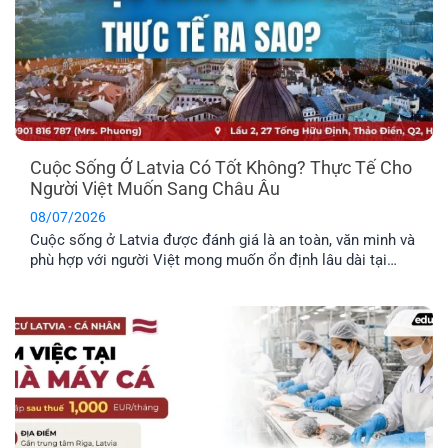
Cuộc Sống Ở Latvia Có Tốt Không? Thực Tế Cho
Người Việt Muốn Sang Châu Âu
08/07/2026
Cuộc sống ở Latvia được đánh giá là an toàn, văn minh và
phù hợp với người Việt mong muốn ổn định lâu dài tại
châu Âu. Trước khi đưa ra quyết định định cư tại một
quốc gia mới, bạn nên tìm hiểu rõ những đặc điểm nổi bật
về môi trường sống, văn hóa và phúc lợi dành riêng cho
công dân.