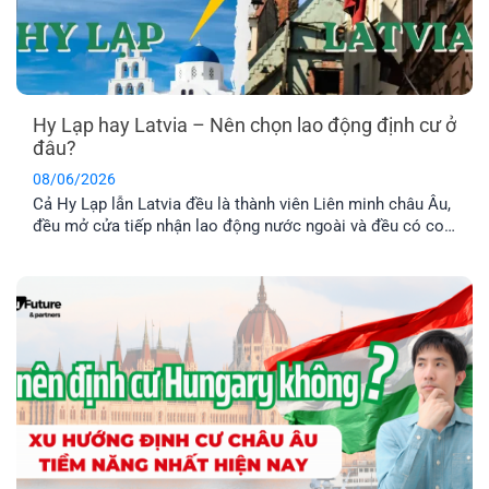
Hy Lạp hay Latvia – Nên chọn lao động định cư ở
đâu?
08/06/2026
Cả Hy Lạp lẫn Latvia đều là thành viên Liên minh châu Âu,
đều mở cửa tiếp nhận lao động nước ngoài và đều có con
đường dẫn đến định cư lâu dài. Tuy nhiên, nếu so sánh về
chi phí, điều kiện hồ sơ, mức thu nhập và khả năng ổn
định cuộc sống [...]