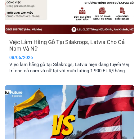
Việc Làm Hãng Gỗ Tại Silakrogs, Latvia Cho Cả
Nam Và Nữ
08/06/2026
Việc làm hãng gỗ tại Silakrogs, Latvia hiện đang tuyển 9 vị
trí cho cả nam và nữ tại với mức lương 1.900 EUR/tháng.
Công việc chủ yếu liên quan đến đóng gói sản phẩm gỗ,
thời gian làm việc cố định từ thứ Hai đến thứ Sáu. Đây là
lựa chọn phù hợp cho [...]