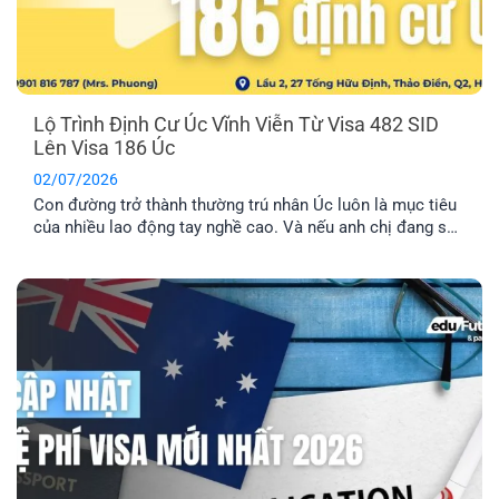
Lộ Trình Định Cư Úc Vĩnh Viễn Từ Visa 482 SID
Lên Visa 186 Úc
02/07/2026
Con đường trở thành thường trú nhân Úc luôn là mục tiêu
của nhiều lao động tay nghề cao. Và nếu anh chị đang sở
hữu visa 482 SID, anh chị đã đi được một nửa chặng
đường thành công. Bài viết này sẽ cung cấp cho anh chị lộ
trình chi tiết để chuyển đổi từ visa tạm trú này sang visa
186 Úc, mở ra cánh cửa định cư lâu dài.