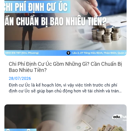
Chi Phí Định Cư Úc Gồm Những Gì? Cần Chuẩn Bị
Bao Nhiêu Tiền?
28/07/2026
Định cư Úc là kế hoạch lớn, vì vậy việc tính trước chi phí
định cư Úc sẽ giúp bạn chủ động hơn về tài chính và tránh
phát sinh những khoản ngoài dự kiến. Ngoài phí visa, bạn
còn cần dự trù thêm chi phí hồ sơ, tiếng Anh, thẩm định
tay nghề, vé [...]