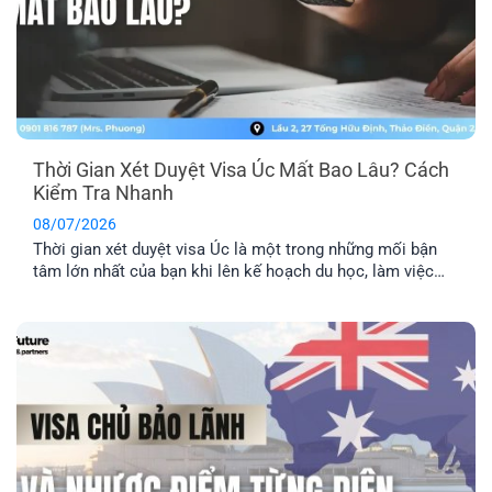
Thời Gian Xét Duyệt Visa Úc Mất Bao Lâu? Cách
Kiểm Tra Nhanh
08/07/2026
Thời gian xét duyệt visa Úc là một trong những mối bận
tâm lớn nhất của bạn khi lên kế hoạch du học, làm việc
hay định cư. Bài viết này sẽ giúp bạn nắm được mốc thời
gian tham khảo cho từng diện visa phổ biến, những yếu tố
khiến hồ sơ bị kéo [...]