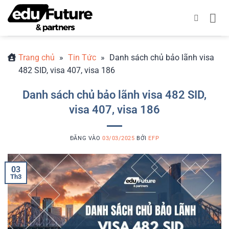
Bỏ
qua
nội
dung
Trang chủ
»
Tin Tức
»
Danh sách chủ bảo lãnh visa
482 SID, visa 407, visa 186
Danh sách chủ bảo lãnh visa 482 SID,
visa 407, visa 186
ĐĂNG VÀO
03/03/2025
BỞI
EFP
03
Th3