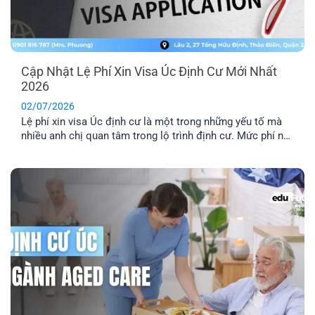
Cập Nhật Lệ Phí Xin Visa Úc Định Cư Mới Nhất
2026
02/07/2026
Lệ phí xin visa Úc định cư là một trong những yếu tố mà
nhiều anh chị quan tâm trong lộ trình định cư. Mức phí này
sẽ có sự thay đổi tùy theo từng năm. Cùng EFP tìm hiểu
chi tiết hệ thống lệ phí cho các diện visa lao động phổ
biến.