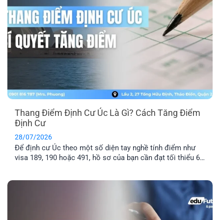
Thang Điểm Định Cư Úc Là Gì? Cách Tăng Điểm
Định Cư
28/07/2026
Để định cư Úc theo một số diện tay nghề tính điểm như
visa 189, 190 hoặc 491, hồ sơ của bạn cần đạt tối thiểu 65
điểm theo Points Test của Bộ Di trú Úc. Vậy thang điểm
định cư Úc là gì, cách tính điểm định cư Úc ra sao và bao
nhiêu [...]