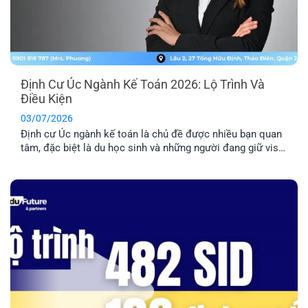
Định Cư Úc Ngành Kế Toán 2026: Lộ Trình Và
Điều Kiện
03/07/2026
Định cư Úc ngành kế toán là chủ đề được nhiều bạn quan
tâm, đặc biệt là du học sinh và những người đang giữ visa
485/500. Tuy nhiên, đây là nhóm ngành có tính cạnh tranh
cao nên bạn cần nắm rõ về điều kiện và lộ trình chi tiết
trước khi quyết định [...]