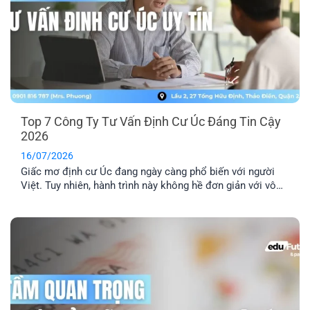
Top 7 Công Ty Tư Vấn Định Cư Úc Đáng Tin Cậy
2026
16/07/2026
Giấc mơ định cư Úc đang ngày càng phổ biến với người
Việt. Tuy nhiên, hành trình này không hề đơn giản với vô
số thủ tục pháp lý phức tạp. Lựa chọn một công ty tư vấn
định cư Úc uy tín là yếu tố then chốt để đảm bảo hồ sơ
của bạn được xử lý chính xác, nhanh chóng và hiệu quả.