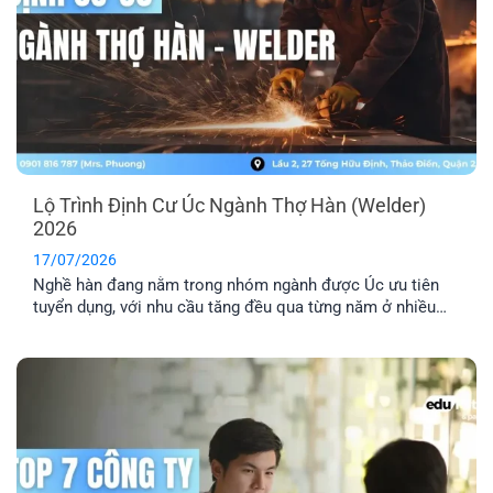
Lộ Trình Định Cư Úc Ngành Thợ Hàn (Welder)
2026
17/07/2026
Nghề hàn đang nằm trong nhóm ngành được Úc ưu tiên
tuyển dụng, với nhu cầu tăng đều qua từng năm ở nhiều
lĩnh vực công nghiệp. Nếu bạn đang tìm hiểu định cư Úc
ngành thợ hàn, bài viết này sẽ giúp bạn nắm rõ các loại
visa phù hợp, điều kiện cần và [...]