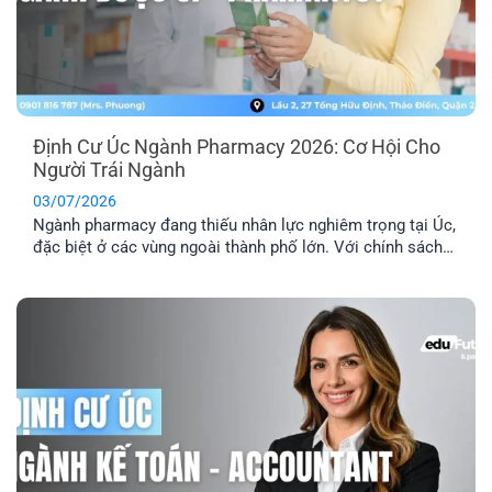
Định Cư Úc Ngành Pharmacy 2026: Cơ Hội Cho
Người Trái Ngành
03/07/2026
Ngành pharmacy đang thiếu nhân lực nghiêm trọng tại Úc,
đặc biệt ở các vùng ngoài thành phố lớn. Với chính sách
ưu tiên tuyển dụng và nhiều diện visa tay nghề phù hợp,
định cư Úc ngành pharmacy là lộ trình phù hợp với người
đang học ngành Dược, người trái ngành hoặc chưa [...]