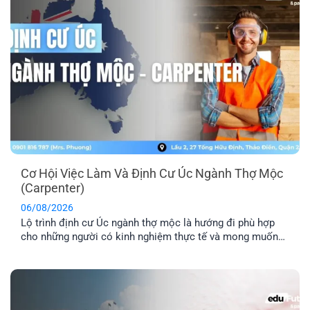
Cơ Hội Việc Làm Và Định Cư Úc Ngành Thợ Mộc
(Carpenter)
06/08/2026
Lộ trình định cư Úc ngành thợ mộc là hướng đi phù hợp
cho những người có kinh nghiệm thực tế và mong muốn
sang Úc sinh sống, làm việc lâu dài. Tuy nhiên, để tăng cơ
hội thành công, bạn cần hiểu rõ các yêu cầu về tay nghề,
lộ trình visa phù hợp [...]