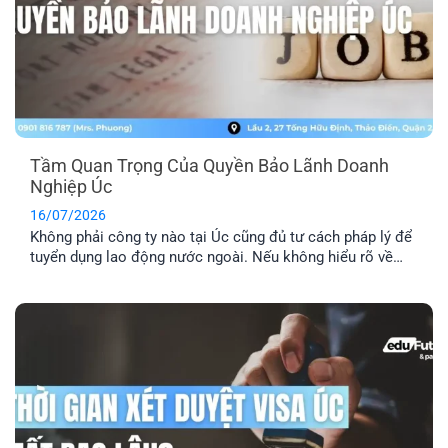
Tầm Quan Trọng Của Quyền Bảo Lãnh Doanh
Nghiệp Úc
16/07/2026
Không phải công ty nào tại Úc cũng đủ tư cách pháp lý để
tuyển dụng lao động nước ngoài. Nếu không hiểu rõ về
quyền bảo lãnh doanh nghiệp Úc, bạn rất dễ rơi vào bẫy
của những vị trí “ảo”. Đây là lý do bạn cần kiểm tra kỹ
doanh nghiệp, vị trí [...]