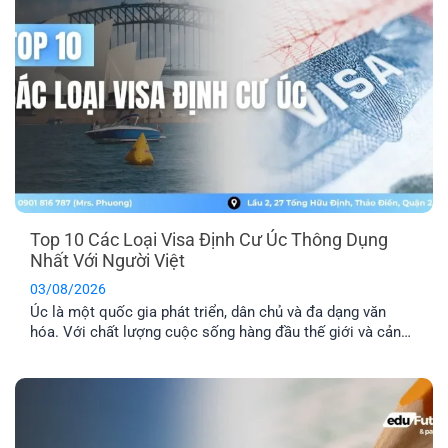
Top 10 Các Loại Visa Định Cư Úc Thông Dụng
Nhất Với Người Việt
03/08/2026
Úc là một quốc gia phát triển, dân chủ và đa dạng văn
hóa. Với chất lượng cuộc sống hàng đầu thế giới và cảnh
quan thiên nhiên xinh đẹp, nơi đây đã trở thành địa điểm
du lịch và định cư trong mơ của nhiều người. Dưới đây là
tổng hợp top 10 các [...]