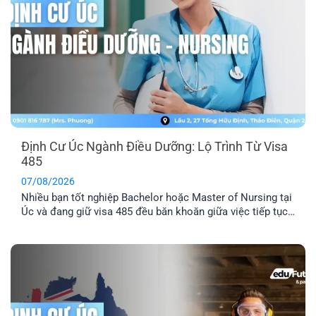
Định Cư Úc Ngành Điều Dưỡng: Lộ Trình Từ Visa
485
07/08/2026
Nhiều bạn tốt nghiệp Bachelor hoặc Master of Nursing tại
Úc và đang giữ visa 485 đều băn khoăn giữa việc tiếp tục
chờ thư mời 189/190 hay chủ động tìm doanh nghiệp bảo
lãnh. Dù ngành Điều dưỡng luôn nằm trong danh sách ưu
tiên di trú, điểm EOI thực tế vẫn khá cạnh [...]