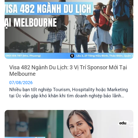
Visa 482 Ngành Du Lịch: 3 Vị Trí Sponsor Mới Tại
Melbourne
07/08/2026
Nhiều bạn tốt nghiệp Tourism, Hospitality hoặc Marketing
tại Úc vẫn gặp khó khăn khi tìm doanh nghiệp bảo lãnh
visa 482. Hiện EFP đang kết nối với một công ty du lịch tại
Melbourne tuyển dụng 3 vị trí: Travel Agency Manager,
Travel Consultant và Content Creator, với lộ trình doanh
nghiệp cam kết [...]