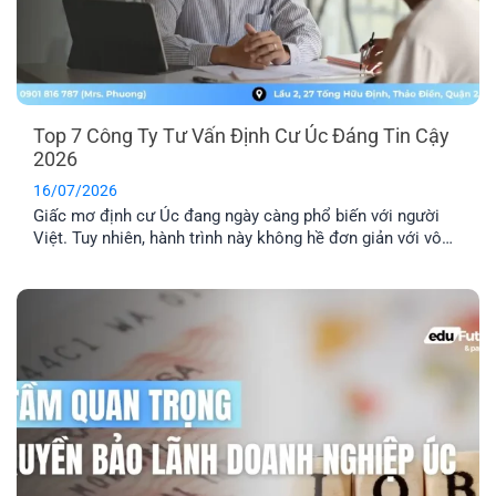
Top 7 Công Ty Tư Vấn Định Cư Úc Đáng Tin Cậy
2026
16/07/2026
Giấc mơ định cư Úc đang ngày càng phổ biến với người
Việt. Tuy nhiên, hành trình này không hề đơn giản với vô
số thủ tục pháp lý phức tạp. Lựa chọn một công ty tư vấn
định cư Úc uy tín là yếu tố then chốt để đảm bảo hồ sơ
của bạn được xử lý chính xác, nhanh chóng và hiệu quả.