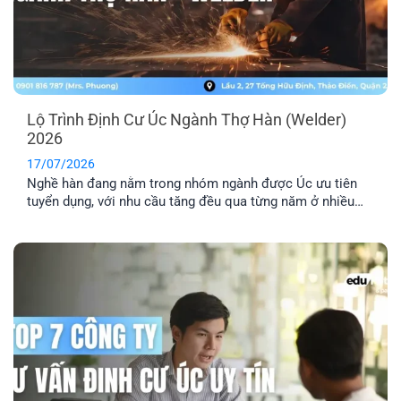
Lộ Trình Định Cư Úc Ngành Thợ Hàn (Welder)
2026
17/07/2026
Nghề hàn đang nằm trong nhóm ngành được Úc ưu tiên
tuyển dụng, với nhu cầu tăng đều qua từng năm ở nhiều
lĩnh vực công nghiệp. Nếu bạn đang tìm hiểu định cư Úc
ngành thợ hàn, bài viết này sẽ giúp bạn nắm rõ các loại
visa phù hợp, điều kiện cần và [...]