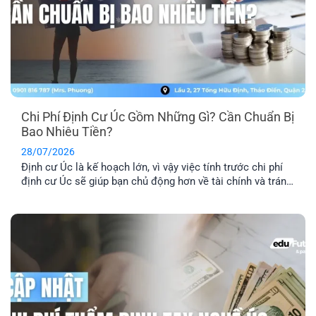
Chi Phí Định Cư Úc Gồm Những Gì? Cần Chuẩn Bị
Bao Nhiêu Tiền?
28/07/2026
Định cư Úc là kế hoạch lớn, vì vậy việc tính trước chi phí
định cư Úc sẽ giúp bạn chủ động hơn về tài chính và tránh
phát sinh những khoản ngoài dự kiến. Ngoài phí visa, bạn
còn cần dự trù thêm chi phí hồ sơ, tiếng Anh, thẩm định
tay nghề, vé [...]