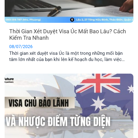
Thời Gian Xét Duyệt Visa Úc Mất Bao Lâu? Cách
Kiểm Tra Nhanh
08/07/2026
Thời gian xét duyệt visa Úc là một trong những mối bận
tâm lớn nhất của bạn khi lên kế hoạch du học, làm việc
hay định cư. Bài viết này sẽ giúp bạn nắm được mốc thời
gian tham khảo cho từng diện visa phổ biến, những yếu tố
khiến hồ sơ bị kéo [...]