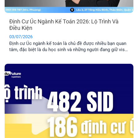
Định Cư Úc Ngành Kế Toán 2026: Lộ Trình Và
Điều Kiện
03/07/2026
Định cư Úc ngành kế toán là chủ đề được nhiều bạn quan
tâm, đặc biệt là du học sinh và những người đang giữ visa
485/500. Tuy nhiên, đây là nhóm ngành có tính cạnh tranh
cao nên bạn cần nắm rõ về điều kiện và lộ trình chi tiết
trước khi quyết định [...]