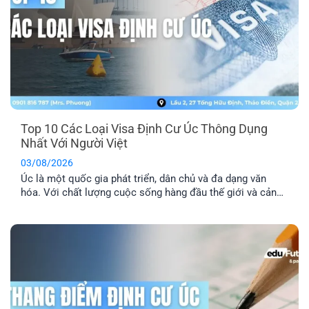
Top 10 Các Loại Visa Định Cư Úc Thông Dụng
Nhất Với Người Việt
03/08/2026
Úc là một quốc gia phát triển, dân chủ và đa dạng văn
hóa. Với chất lượng cuộc sống hàng đầu thế giới và cảnh
quan thiên nhiên xinh đẹp, nơi đây đã trở thành địa điểm
du lịch và định cư trong mơ của nhiều người. Dưới đây là
tổng hợp top 10 các [...]