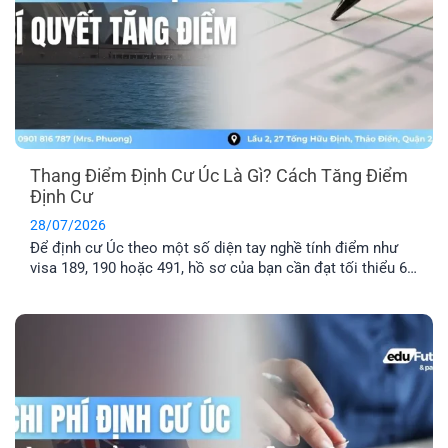
Thang Điểm Định Cư Úc Là Gì? Cách Tăng Điểm
Định Cư
28/07/2026
Để định cư Úc theo một số diện tay nghề tính điểm như
visa 189, 190 hoặc 491, hồ sơ của bạn cần đạt tối thiểu 65
điểm theo Points Test của Bộ Di trú Úc. Vậy thang điểm
định cư Úc là gì, cách tính điểm định cư Úc ra sao và bao
nhiêu [...]