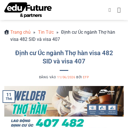
Bỏ
qua
nội
dung
Trang chủ
»
Tin Tức
»
Định cư Úc ngành Thợ hàn
visa 482 SID và visa 407
Định cư Úc ngành Thợ hàn visa 482
SID và visa 407
ĐĂNG VÀO
11/06/2026
BỞI
EFP
11
Th6