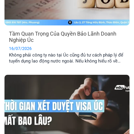
Tầm Quan Trọng Của Quyền Bảo Lãnh Doanh
Nghiệp Úc
16/07/2026
Không phải công ty nào tại Úc cũng đủ tư cách pháp lý để
tuyển dụng lao động nước ngoài. Nếu không hiểu rõ về
quyền bảo lãnh doanh nghiệp Úc, bạn rất dễ rơi vào bẫy
của những vị trí “ảo”. Đây là lý do bạn cần kiểm tra kỹ
doanh nghiệp, vị trí [...]