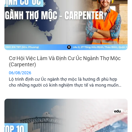
Cơ Hội Việc Làm Và Định Cư Úc Ngành Thợ Mộc
(Carpenter)
06/08/2026
Lộ trình định cư Úc ngành thợ mộc là hướng đi phù hợp
cho những người có kinh nghiệm thực tế và mong muốn
sang Úc sinh sống, làm việc lâu dài. Tuy nhiên, để tăng cơ
hội thành công, bạn cần hiểu rõ các yêu cầu về tay nghề,
lộ trình visa phù hợp [...]