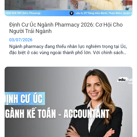
Định Cư Úc Ngành Pharmacy 2026: Cơ Hội Cho
Người Trái Ngành
03/07/2026
Ngành pharmacy đang thiếu nhân lực nghiêm trọng tại Úc,
đặc biệt ở các vùng ngoài thành phố lớn. Với chính sách
ưu tiên tuyển dụng và nhiều diện visa tay nghề phù hợp,
định cư Úc ngành pharmacy là lộ trình phù hợp với người
đang học ngành Dược, người trái ngành hoặc chưa [...]