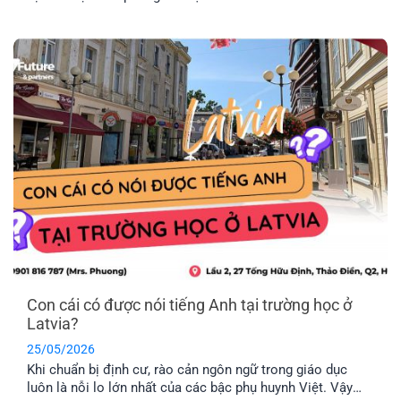
nhiên, không phải nước Châu Âu nào cũng thuộc tổ chức
này. Vậy khối EU gồm những nước nào và đâu là chương
trình định cư Châu Âu dễ dàng nhất hiện nay? Hãy cùng
EFP tìm hiểu nhé!
Con cái có được nói tiếng Anh tại trường học ở
Latvia?
25/05/2026
Khi chuẩn bị định cư, rào cản ngôn ngữ trong giáo dục
luôn là nỗi lo lớn nhất của các bậc phụ huynh Việt. Vậy