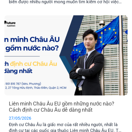
biến được nhiều người mong muốn tìm kiếm cơ hội việc
làm ở nước ngoài và môi trường giáo dục tuyệt vời dành
cho con cái. Hai quốc gia được nhiều người quan tâm
nhất hiện nay là Latvia và Phần Lan. Mỗi địa điểm đều có
những ưu điểm riêng. Vậy đâu mới là nơi phù hợp nhất với
bạn?
Liên minh Châu Âu EU gồm những nước nào?
Cách định cư Châu Âu dễ dàng nhất
27/05/2026
Định cư Châu Âu là giấc mơ của rất nhiều người, nhất là
định cư tại các quốc gia thuộc Liên minh Châu Âu EU. Tuy