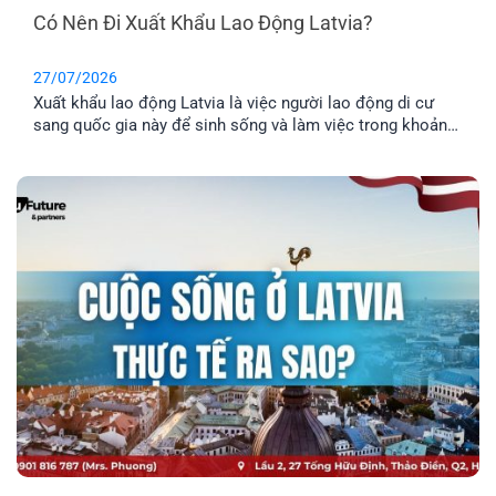
Có Nên Đi Xuất Khẩu Lao Động Latvia?
27/07/2026
Xuất khẩu lao động Latvia là việc người lao động di cư
sang quốc gia này để sinh sống và làm việc trong khoản
thời gian nhất định. Tuy nhiên, phương thức này chỉ phù
hợp cho những anh chị chưa có gia đình, hoặc không có
nhu cầu định cư. Vậy đâu mới là phương án định cư cho
cả gia đình tốt nhất? Cùng EFP tìm hiểu qua bài viết dưới
đây.