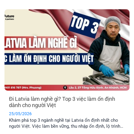
thực tế con cái có được nói tiếng Anh tại trường học ở
Latvia không, hay bắt buộc phải học hoàn toàn bằng tiếng
địa phương? EFP sẽ giải đáp [...]
Đi Latvia làm nghề gì? Top 3 việc làm ổn định
dành cho người Việt
25/05/2026
Khám phá top 3 ngành nghề tại Latvia ổn định nhất cho
người Việt. Việc làm bền vững, thu nhập ổn định, lộ trình
định cư lâu dài cho cả gia đình.