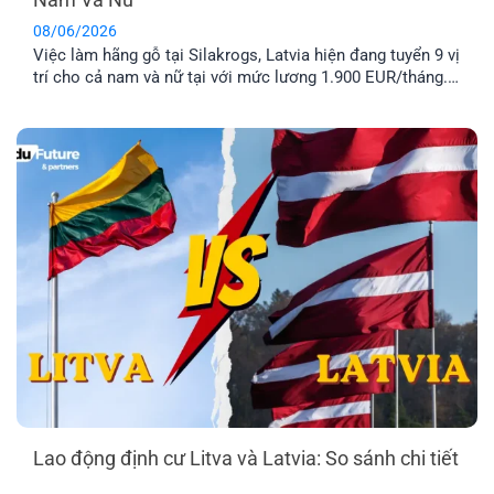
08/06/2026
Việc làm hãng gỗ tại Silakrogs, Latvia hiện đang tuyển 9 vị
trí cho cả nam và nữ tại với mức lương 1.900 EUR/tháng.
Công việc chủ yếu liên quan đến đóng gói sản phẩm gỗ,
thời gian làm việc cố định từ thứ Hai đến thứ Sáu. Đây là
lựa chọn phù hợp cho [...]
Lao động định cư Litva và Latvia: So sánh chi tiết