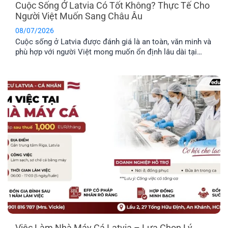
Cuộc Sống Ở Latvia Có Tốt Không? Thực Tế Cho
Người Việt Muốn Sang Châu Âu
08/07/2026
Cuộc sống ở Latvia được đánh giá là an toàn, văn minh và
phù hợp với người Việt mong muốn ổn định lâu dài tại
châu Âu. Trước khi đưa ra quyết định định cư tại một
quốc gia mới, bạn nên tìm hiểu rõ những đặc điểm nổi bật
về môi trường sống, văn hóa và phúc lợi dành riêng cho
công dân.
Việc Làm Nhà Máy Cá Latvia – Lựa Chọn Lý