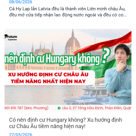
08/06/2026
Cả Hy Lạp lẫn Latvia đều là thành viên Liên minh châu Âu,
đều mở cửa tiếp nhận lao động nước ngoài và đều có con
đường dẫn đến định cư lâu dài. Tuy nhiên, nếu so sánh về
chi phí, điều kiện hồ sơ, mức thu nhập và khả năng ổn
định cuộc sống [...]
Có nên định cư Hungary không? Xu hướng định
cư Châu Âu tiềm năng hiện nay!
27/05/2026