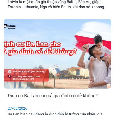
Latvia là một quốc gia thuộc vùng Baltic, Bắc Âu, giáp
Estonia, Lithuania, Nga và biển Baltic, với dân số khoảng
1,9 triệu người. Đây là thành viên chính thức của Liên minh
Châu Âu (EU) và khối Schengen, nghĩa là thẻ cư trú Latvia
cho phép anh chị tự do đi lại trong 29 [...]
Định cư Ba Lan cho cả gia đình có dễ không?
27/05/2026
Ba Lan hiện nay đang là đích đến lý tưởng của nhiều gia