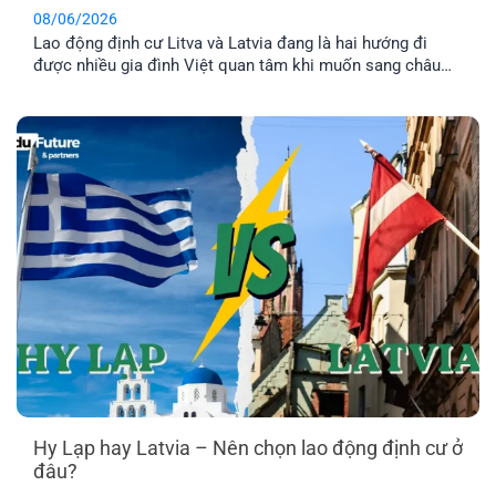
08/06/2026
Lao động định cư Litva và Latvia đang là hai hướng đi
được nhiều gia đình Việt quan tâm khi muốn sang châu
Âu làm việc và ổn định cuộc sống lâu dài. Tuy nhiên, dù
cùng thuộc khu vực Baltic và Liên minh châu Âu, mức
lương, chi phí sinh hoạt, môi trường sống [...]
Hy Lạp hay Latvia – Nên chọn lao động định cư ở
đâu?