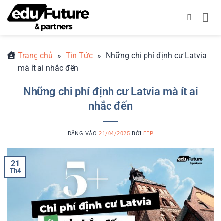
Bỏ
qua
nội
dung
Trang chủ
»
Tin Tức
»
Những chi phí định cư Latvia
mà ít ai nhắc đến
Những chi phí định cư Latvia mà ít ai
nhắc đến
ĐĂNG VÀO
21/04/2025
BỞI
EFP
21
Th4