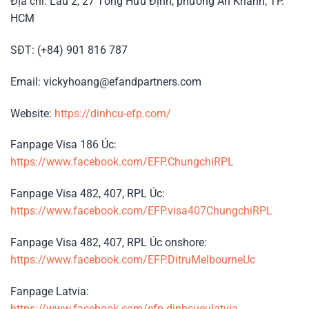
Địa chỉ: Lầu 2, 27 Tống Hữu Định, phường An Khánh, TP.
HCM
SĐT: (+84) 901 816 787
Email: vickyhoang@efandpartners.com
Website:
https://dinhcu-efp.com/
Fanpage Visa 186 Úc:
https://www.facebook.com/EFP.ChungchiRPL
Fanpage Visa 482, 407, RPL Úc:
https://www.facebook.com/EFP.visa407ChungchiRPL
Fanpage Visa 482, 407, RPL Úc onshore:
https://www.facebook.com/EFP.DitruMelbourneUc
Fanpage Latvia:
https://www.facebook.com/efp.dinhcueulatvia