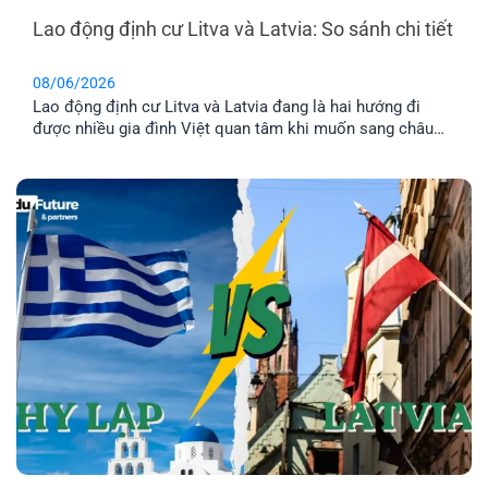
Lao động định cư Litva và Latvia: So sánh chi tiết
08/06/2026
Lao động định cư Litva và Latvia đang là hai hướng đi
được nhiều gia đình Việt quan tâm khi muốn sang châu
Âu làm việc và ổn định cuộc sống lâu dài. Tuy nhiên, dù
cùng thuộc khu vực Baltic và Liên minh châu Âu, mức
lương, chi phí sinh hoạt, môi trường sống [...]