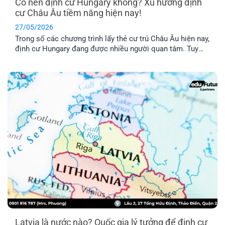
Có nên định cư Hungary không? Xu hướng định
cư Châu Âu tiềm năng hiện nay!
27/05/2026
Trong số các chương trình lấy thẻ cư trú Châu Âu hiện nay,
định cư Hungary đang được nhiều người quan tâm. Tuy
nhiên, chương trình này có thật sự khả thi không trong khi
chi phí được nhận xét là khá “vượt tầm với”. Hãy cùng tìm
hiểu qua bài viết dưới đây nhé!
Latvia là nước nào? Quốc gia lý tưởng để định cư