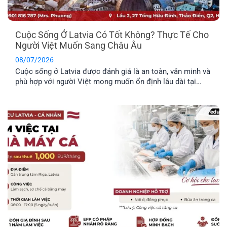
Cuộc Sống Ở Latvia Có Tốt Không? Thực Tế Cho
Người Việt Muốn Sang Châu Âu
08/07/2026
Cuộc sống ở Latvia được đánh giá là an toàn, văn minh và
phù hợp với người Việt mong muốn ổn định lâu dài tại
châu Âu. Trước khi đưa ra quyết định định cư tại một
quốc gia mới, bạn nên tìm hiểu rõ những đặc điểm nổi bật
về môi trường sống, văn hóa và phúc lợi dành riêng cho
công dân.