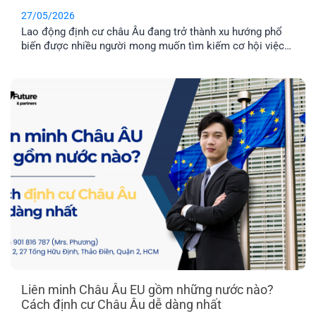
27/05/2026
Lao động định cư châu Âu đang trở thành xu hướng phổ
biến được nhiều người mong muốn tìm kiếm cơ hội việc
làm ở nước ngoài và môi trường giáo dục tuyệt vời dành
cho con cái. Hai quốc gia được nhiều người quan tâm
nhất hiện nay là Latvia và Phần Lan. Mỗi địa điểm đều có
những ưu điểm riêng. Vậy đâu mới là nơi phù hợp nhất với
bạn?
Liên minh Châu Âu EU gồm những nước nào?
Cách định cư Châu Âu dễ dàng nhất