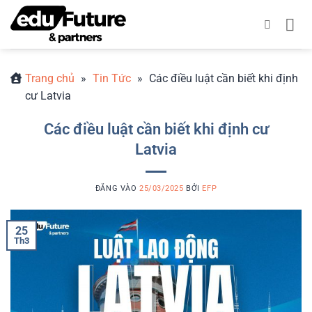
Bỏ
qua
nội
dung
Trang chủ
»
Tin Tức
»
Các điều luật cần biết khi định
cư Latvia
Các điều luật cần biết khi định cư
Latvia
ĐĂNG VÀO
25/03/2025
BỞI
EFP
25
Th3