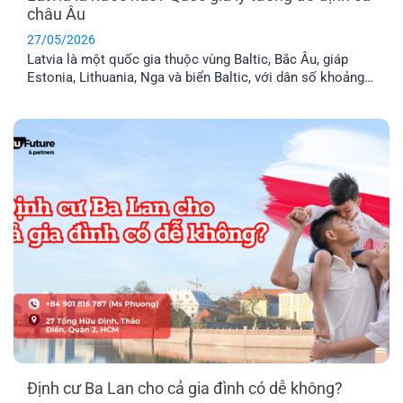
châu Âu
27/05/2026
Latvia là một quốc gia thuộc vùng Baltic, Bắc Âu, giáp
Estonia, Lithuania, Nga và biển Baltic, với dân số khoảng
1,9 triệu người. Đây là thành viên chính thức của Liên minh
Châu Âu (EU) và khối Schengen, nghĩa là thẻ cư trú Latvia
cho phép anh chị tự do đi lại trong 29 [...]
Định cư Ba Lan cho cả gia đình có dễ không?