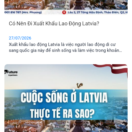
Có Nên Đi Xuất Khẩu Lao Động Latvia?
27/07/2026
Xuất khẩu lao động Latvia là việc người lao động di cư
sang quốc gia này để sinh sống và làm việc trong khoản
thời gian nhất định. Tuy nhiên, phương thức này chỉ phù
hợp cho những anh chị chưa có gia đình, hoặc không có
nhu cầu định cư. Vậy đâu mới là phương án định cư cho
cả gia đình tốt nhất? Cùng EFP tìm hiểu qua bài viết dưới
đây.