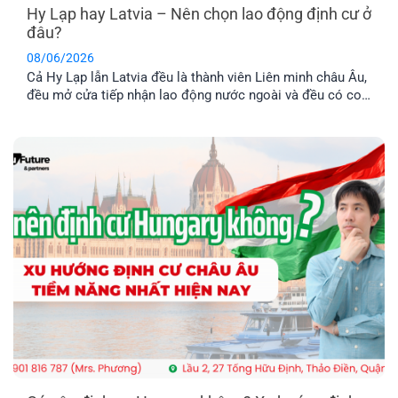
Hy Lạp hay Latvia – Nên chọn lao động định cư ở
đâu?
08/06/2026
Cả Hy Lạp lẫn Latvia đều là thành viên Liên minh châu Âu,
đều mở cửa tiếp nhận lao động nước ngoài và đều có con
đường dẫn đến định cư lâu dài. Tuy nhiên, nếu so sánh về
chi phí, điều kiện hồ sơ, mức thu nhập và khả năng ổn
định cuộc sống [...]