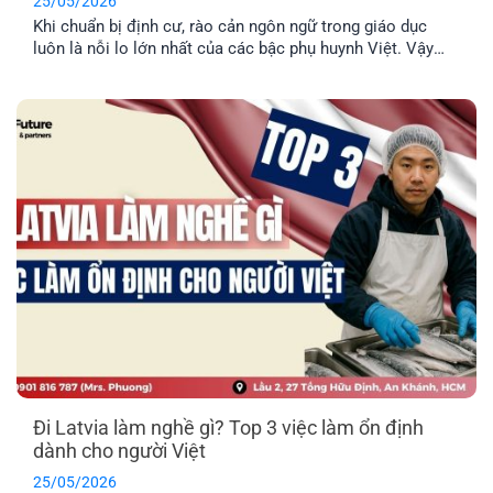
25/05/2026
Khi chuẩn bị định cư, rào cản ngôn ngữ trong giáo dục
luôn là nỗi lo lớn nhất của các bậc phụ huynh Việt. Vậy
thực tế con cái có được nói tiếng Anh tại trường học ở
Latvia không, hay bắt buộc phải học hoàn toàn bằng tiếng
địa phương? EFP sẽ giải đáp [...]
Đi Latvia làm nghề gì? Top 3 việc làm ổn định
dành cho người Việt
25/05/2026