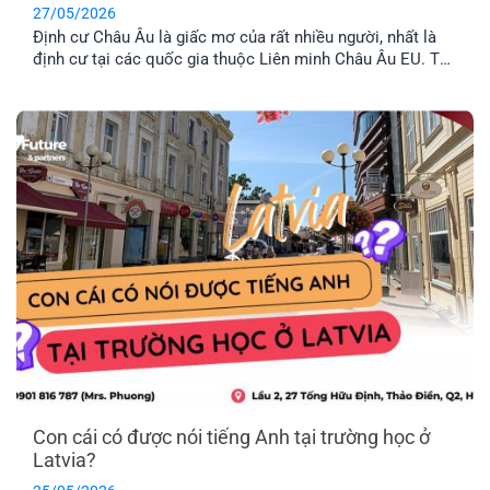
27/05/2026
Định cư Châu Âu là giấc mơ của rất nhiều người, nhất là
định cư tại các quốc gia thuộc Liên minh Châu Âu EU. Tuy
nhiên, không phải nước Châu Âu nào cũng thuộc tổ chức
này. Vậy khối EU gồm những nước nào và đâu là chương
trình định cư Châu Âu dễ dàng nhất hiện nay? Hãy cùng
EFP tìm hiểu nhé!
Con cái có được nói tiếng Anh tại trường học ở
Latvia?