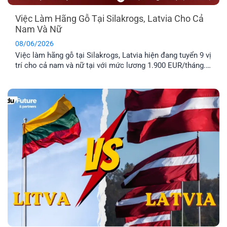
Việc Làm Hãng Gỗ Tại Silakrogs, Latvia Cho Cả
Nam Và Nữ
08/06/2026
Việc làm hãng gỗ tại Silakrogs, Latvia hiện đang tuyển 9 vị
trí cho cả nam và nữ tại với mức lương 1.900 EUR/tháng.
Công việc chủ yếu liên quan đến đóng gói sản phẩm gỗ,
thời gian làm việc cố định từ thứ Hai đến thứ Sáu. Đây là
lựa chọn phù hợp cho [...]