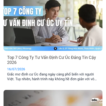
Top 7 Công Ty Tư Vấn Định Cư Úc Đáng Tin Cậy
2026
16/07/2026
Giấc mơ định cư Úc đang ngày càng phổ biến với người
Việt. Tuy nhiên, hành trình này không hề đơn giản với vô
số thủ tục pháp lý phức tạp. Lựa chọn một công ty tư vấn
định cư Úc uy tín là yếu tố then chốt để đảm bảo hồ sơ
của bạn được xử lý chính xác, nhanh chóng và hiệu quả.