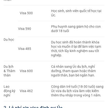
Học sinh, sinh viên quốc tế học tại
Visa 500
Úc.
Phụ huynh sang giám hộ cho con
Visa 590
dưới 18 tuổi
Du học
Du học sinh đã hoàn thành khóa
học và muốn ở lại để làm việc tạm
Visa 485
thời, tích lũy kinh nghiệm sau tốt
nghiệp.
Du lịch
Cá nhân sang Úc du lịch, nghỉ
& Thăm
Visa 600
dưỡng, tham quan hoặc thăm
thân
người thân, bạn bè ngắn hạn.
Lao
Công dân trẻ tuổi (18-30 tuổi) sang
động kỳ
Visa 462
Úc vừa du lịch vừa làm việc kiếm
nghỉ
thêm thu nhập trong vòng 1 năm.
2. Lệ phí xin visa định cư Úc