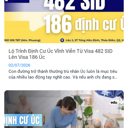
Lộ Trình Định Cư Úc Vĩnh Viễn Từ Visa 482 SID
Lên Visa 186 Úc
02/07/2026
Con đường trở thành thường trú nhân Úc luôn là mục tiêu
của nhiều lao động tay nghề cao. Và nếu anh chị đang sở
hữu visa 482 SID, anh chị đã đi được một nửa chặng
đường thành công. Bài viết này sẽ cung cấp cho anh chị lộ
trình chi tiết để chuyển đổi từ visa tạm trú này sang visa
186 Úc, mở ra cánh cửa định cư lâu dài.