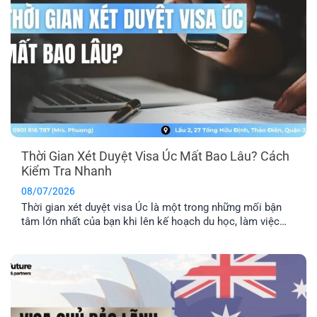
Thời Gian Xét Duyệt Visa Úc Mất Bao Lâu? Cách
Kiểm Tra Nhanh
08/07/2026
Thời gian xét duyệt visa Úc là một trong những mối bận
tâm lớn nhất của bạn khi lên kế hoạch du học, làm việc
hay định cư. Bài viết này sẽ giúp bạn nắm được mốc thời
gian tham khảo cho từng diện visa phổ biến, những yếu tố
khiến hồ sơ bị kéo [...]