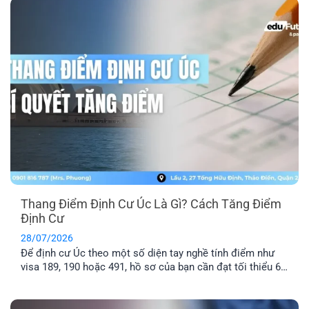
tổng hợp top 10 các [...]
Thang Điểm Định Cư Úc Là Gì? Cách Tăng Điểm
Định Cư
28/07/2026
Để định cư Úc theo một số diện tay nghề tính điểm như
visa 189, 190 hoặc 491, hồ sơ của bạn cần đạt tối thiểu 65
điểm theo Points Test của Bộ Di trú Úc. Vậy thang điểm
định cư Úc là gì, cách tính điểm định cư Úc ra sao và bao
nhiêu [...]