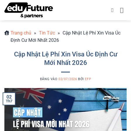
Bỏ
qua
nội
dung
Trang chủ
»
Tin Tức
»
Cập Nhật Lệ Phí Xin Visa Úc
Định Cư Mới Nhất 2026
Cập Nhật Lệ Phí Xin Visa Úc Định Cư
Mới Nhất 2026
ĐĂNG VÀO
02/07/2026
BỞI
EFP
02
Th7