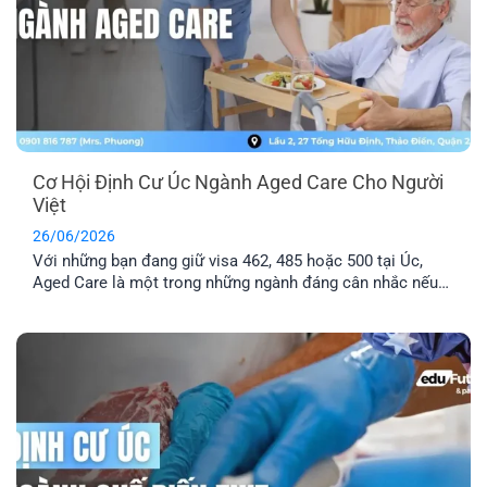
Cơ Hội Định Cư Úc Ngành Aged Care Cho Người
Việt
26/06/2026
Với những bạn đang giữ visa 462, 485 hoặc 500 tại Úc,
Aged Care là một trong những ngành đáng cân nhắc nếu
muốn tìm cơ hội làm việc lâu dài. Bài viết này sẽ giúp bạn
có thêm thông tin về lộ trình định cư Úc ngành Aged Care,
mức lương và cách chuẩn [...]