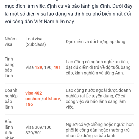
mục đích làm việc, định cư và bảo lãnh gia đình. Dưới đây
là một số diện visa lao động và định cư phổ biến nhất đối
với công dân Việt Nam hiện nay.
Nhóm
Loại visa
Đặc điểm và đối tượng áp dụng
visa
(Subclass)
Tỉnh
Lao động có ngành nghề ưu tiên,
bang
Visa
189
, 190,
491
đạt đủ điểm di trú về độ tuổi, bằng
bảo
cấp, kinh nghiệm và tiếng Anh.
lãnh
Doanh
Lao động nước ngoài được doanh
visa 482
nghiệp
nghiệp tại Úc tuyển dụng, đề cử
onshore
/
offshore
,
bảo
công việc và bảo lãnh sang làm
186
lãnh
việc.
Bảo
Người có vợ/chồng hoặc người hôn
lãnh
Visa 309/100,
phối là công dân hoặc thường trú
thân
820/801
nhân Úc đứng ra bảo lãnh.
nhân