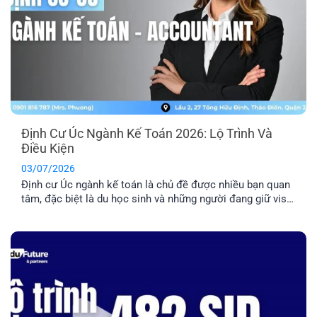
Định Cư Úc Ngành Kế Toán 2026: Lộ Trình Và
Điều Kiện
03/07/2026
Định cư Úc ngành kế toán là chủ đề được nhiều bạn quan
tâm, đặc biệt là du học sinh và những người đang giữ visa
485/500. Tuy nhiên, đây là nhóm ngành có tính cạnh tranh
cao nên bạn cần nắm rõ về điều kiện và lộ trình chi tiết
trước khi quyết định [...]