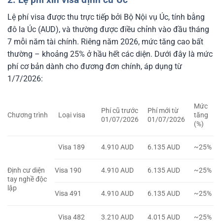
Lệ phí visa được thu trực tiếp bởi Bộ Nội vụ Úc, tính bằng
đô la Úc (AUD), và thường được điều chỉnh vào đầu tháng
7 mỗi năm tài chính. Riêng năm 2026, mức tăng cao bất
thường – khoảng 25% ở hầu hết các diện. Dưới đây là mức
phí cơ bản dành cho đương đơn chính, áp dụng từ
1/7/2026:
Mức
Phí cũ trước
Phí mới từ
Chương trình
Loại visa
tăng
01/07/2026
01/07/2026
(%)
Visa 189
4.910 AUD
6.135 AUD
~25%
Định cư diện
Visa 190
4.910 AUD
6.135 AUD
~25%
tay nghề độc
lập
Visa 491
4.910 AUD
6.135 AUD
~25%
Visa 482
3.210 AUD
4.015 AUD
~25%