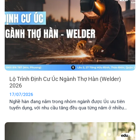
Lộ Trình Định Cư Úc Ngành Thợ Hàn (Welder)
2026
17/07/2026
Nghề hàn đang nằm trong nhóm ngành được Úc ưu tiên
tuyển dụng, với nhu cầu tăng đều qua từng năm ở nhiều
lĩnh vực công nghiệp. Nếu bạn đang tìm hiểu định cư Úc
ngành thợ hàn, bài viết này sẽ giúp bạn nắm rõ các loại
visa phù hợp, điều kiện cần và [...]