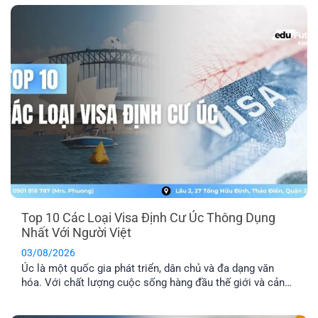
hội thành công, bạn cần hiểu rõ các yêu cầu về tay nghề,
lộ trình visa phù hợp [...]
Top 10 Các Loại Visa Định Cư Úc Thông Dụng
Nhất Với Người Việt
03/08/2026
Úc là một quốc gia phát triển, dân chủ và đa dạng văn
hóa. Với chất lượng cuộc sống hàng đầu thế giới và cảnh
quan thiên nhiên xinh đẹp, nơi đây đã trở thành địa điểm
du lịch và định cư trong mơ của nhiều người. Dưới đây là