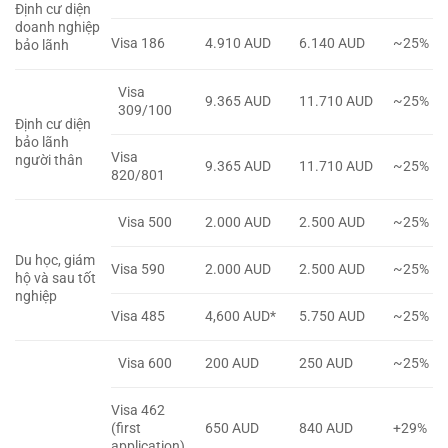
Định cư diện
doanh nghiệp
Visa 186
4.910 AUD
6.140 AUD
~25%
bảo lãnh
Visa
9.365 AUD
11.710 AUD
~25%
309/100
Định cư diện
bảo lãnh
Visa
người thân
9.365 AUD
11.710 AUD
~25%
820/801
Visa 500
2.000 AUD
2.500 AUD
~25%
Du học, giám
Visa 590
2.000 AUD
2.500 AUD
~25%
hộ và sau tốt
nghiệp
Visa 485
4,600 AUD*
5.750 AUD
~25%
Visa 600
200 AUD
250 AUD
~25%
Visa 462
(first
650 AUD
840 AUD
+29%
application)