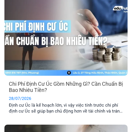
Chi Phí Định Cư Úc Gồm Những Gì? Cần Chuẩn Bị
Bao Nhiêu Tiền?
28/07/2026
Định cư Úc là kế hoạch lớn, vì vậy việc tính trước chi phí
định cư Úc sẽ giúp bạn chủ động hơn về tài chính và tránh
phát sinh những khoản ngoài dự kiến. Ngoài phí visa, bạn
còn cần dự trù thêm chi phí hồ sơ, tiếng Anh, thẩm định
tay nghề, vé [...]