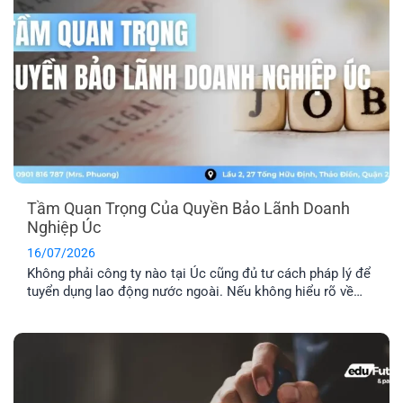
Tầm Quan Trọng Của Quyền Bảo Lãnh Doanh
Nghiệp Úc
16/07/2026
Không phải công ty nào tại Úc cũng đủ tư cách pháp lý để
tuyển dụng lao động nước ngoài. Nếu không hiểu rõ về
quyền bảo lãnh doanh nghiệp Úc, bạn rất dễ rơi vào bẫy
của những vị trí “ảo”. Đây là lý do bạn cần kiểm tra kỹ
doanh nghiệp, vị trí [...]