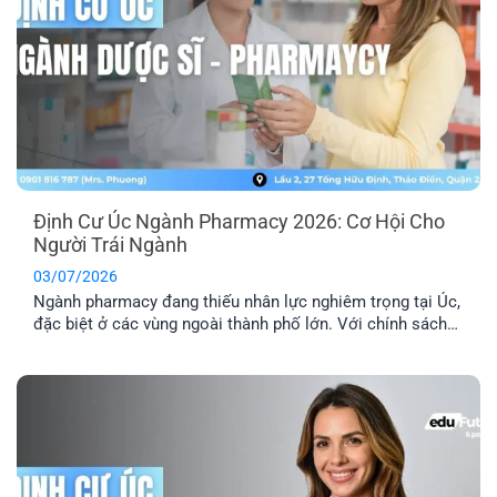
Định Cư Úc Ngành Pharmacy 2026: Cơ Hội Cho
Người Trái Ngành
03/07/2026
Ngành pharmacy đang thiếu nhân lực nghiêm trọng tại Úc,
đặc biệt ở các vùng ngoài thành phố lớn. Với chính sách
ưu tiên tuyển dụng và nhiều diện visa tay nghề phù hợp,
định cư Úc ngành pharmacy là lộ trình phù hợp với người
đang học ngành Dược, người trái ngành hoặc chưa [...]