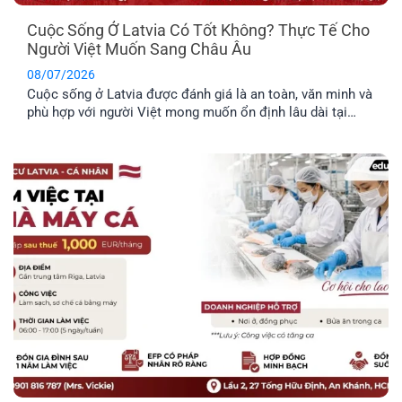
Cuộc Sống Ở Latvia Có Tốt Không? Thực Tế Cho
Người Việt Muốn Sang Châu Âu
08/07/2026
Cuộc sống ở Latvia được đánh giá là an toàn, văn minh và
phù hợp với người Việt mong muốn ổn định lâu dài tại
châu Âu. Trước khi đưa ra quyết định định cư tại một
quốc gia mới, bạn nên tìm hiểu rõ những đặc điểm nổi bật
về môi trường sống, văn hóa và phúc lợi dành riêng cho
công dân.