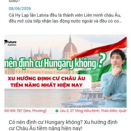
đâu?
08/06/2026
Cả Hy Lạp lẫn Latvia đều là thành viên Liên minh châu Âu,
đều mở cửa tiếp nhận lao động nước ngoài và đều có con
đường dẫn đến định cư lâu dài. Tuy nhiên, nếu so sánh về
chi phí, điều kiện hồ sơ, mức thu nhập và khả năng ổn
định cuộc sống [...]
Có nên định cư Hungary không? Xu hướng định
cư Châu Âu tiềm năng hiện nay!