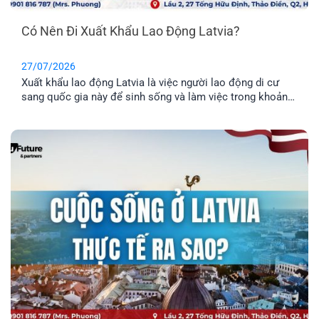
Có Nên Đi Xuất Khẩu Lao Động Latvia?
27/07/2026
Xuất khẩu lao động Latvia là việc người lao động di cư
sang quốc gia này để sinh sống và làm việc trong khoản
thời gian nhất định. Tuy nhiên, phương thức này chỉ phù
hợp cho những anh chị chưa có gia đình, hoặc không có
nhu cầu định cư. Vậy đâu mới là phương án định cư cho
cả gia đình tốt nhất? Cùng EFP tìm hiểu qua bài viết dưới
đây.