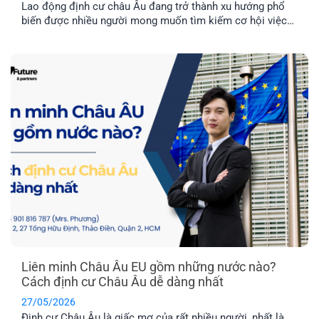
Lao động định cư châu Âu đang trở thành xu hướng phổ
biến được nhiều người mong muốn tìm kiếm cơ hội việc
làm ở nước ngoài và môi trường giáo dục tuyệt vời dành
cho con cái. Hai quốc gia được nhiều người quan tâm
nhất hiện nay là Latvia và Phần Lan. Mỗi địa điểm đều có
những ưu điểm riêng. Vậy đâu mới là nơi phù hợp nhất với
bạn?
Liên minh Châu Âu EU gồm những nước nào?
Cách định cư Châu Âu dễ dàng nhất
27/05/2026
Định cư Châu Âu là giấc mơ của rất nhiều người, nhất là