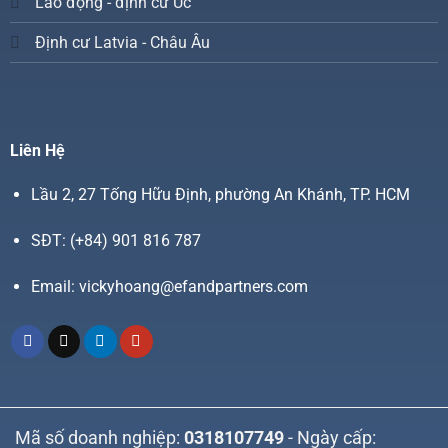
Lao động - định cư Úc
Định cư Latvia - Châu Âu
Liên Hệ
Lầu 2, 27 Tống Hữu Định, phường An Khánh, TP. HCM
SĐT:
(+84) 901 816 787
Email:
vickyhoang@efandpartners.com
Mã số doanh nghiệp:
0318107749
- Ngày cấp: