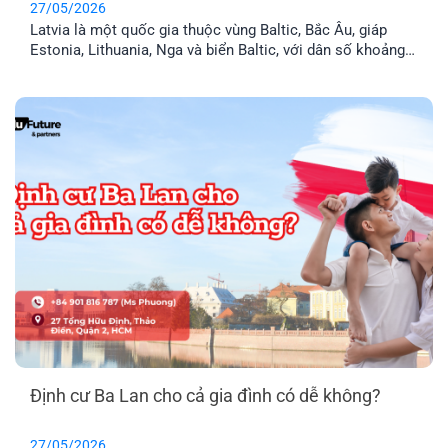
27/05/2026
Latvia là một quốc gia thuộc vùng Baltic, Bắc Âu, giáp
Estonia, Lithuania, Nga và biển Baltic, với dân số khoảng
1,9 triệu người. Đây là thành viên chính thức của Liên minh
Châu Âu (EU) và khối Schengen, nghĩa là thẻ cư trú Latvia
cho phép anh chị tự do đi lại trong 29 [...]
Định cư Ba Lan cho cả gia đình có dễ không?
27/05/2026