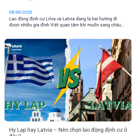
08/06/2026
Lao động định cư Litva và Latvia đang là hai hướng đi
được nhiều gia đình Việt quan tâm khi muốn sang châu
Âu làm việc và ổn định cuộc sống lâu dài. Tuy nhiên, dù
cùng thuộc khu vực Baltic và Liên minh châu Âu, mức
lương, chi phí sinh hoạt, môi trường sống [...]
Hy Lạp hay Latvia – Nên chọn lao động định cư ở