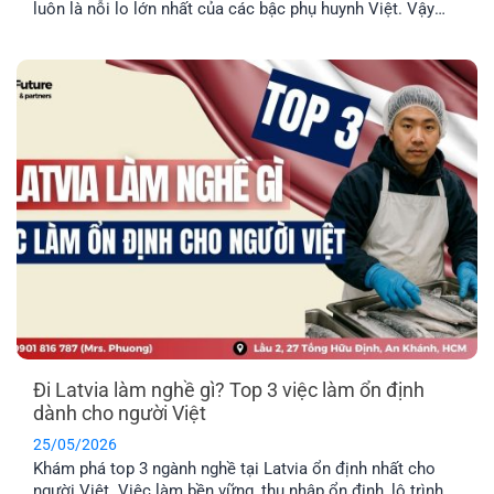
luôn là nỗi lo lớn nhất của các bậc phụ huynh Việt. Vậy
thực tế con cái có được nói tiếng Anh tại trường học ở
Latvia không, hay bắt buộc phải học hoàn toàn bằng tiếng
địa phương? EFP sẽ giải đáp [...]
Đi Latvia làm nghề gì? Top 3 việc làm ổn định
dành cho người Việt
25/05/2026
Khám phá top 3 ngành nghề tại Latvia ổn định nhất cho
người Việt. Việc làm bền vững, thu nhập ổn định, lộ trình