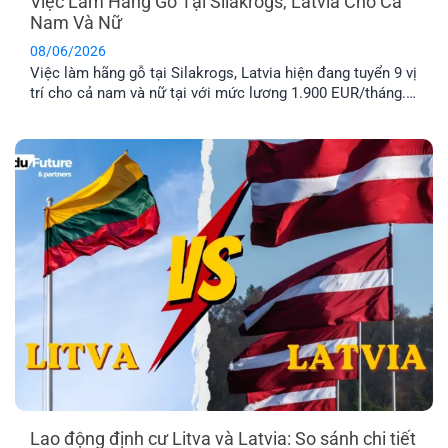
Việc Làm Hãng Gỗ Tại Silakrogs, Latvia Cho Cả
Nam Và Nữ
08/06/2026
Việc làm hãng gỗ tại Silakrogs, Latvia hiện đang tuyển 9 vị
trí cho cả nam và nữ tại với mức lương 1.900 EUR/tháng.
Công việc chủ yếu liên quan đến đóng gói sản phẩm gỗ,
thời gian làm việc cố định từ thứ Hai đến thứ Sáu. Đây là
lựa chọn phù hợp cho [...]
Lao động định cư Litva và Latvia: So sánh chi tiết