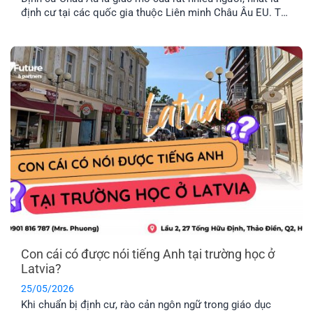
định cư tại các quốc gia thuộc Liên minh Châu Âu EU. Tuy
nhiên, không phải nước Châu Âu nào cũng thuộc tổ chức
này. Vậy khối EU gồm những nước nào và đâu là chương
trình định cư Châu Âu dễ dàng nhất hiện nay? Hãy cùng
EFP tìm hiểu nhé!
Con cái có được nói tiếng Anh tại trường học ở
Latvia?
25/05/2026
Khi chuẩn bị định cư, rào cản ngôn ngữ trong giáo dục