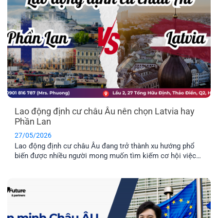
Lao động định cư châu Âu nên chọn Latvia hay
Phần Lan
27/05/2026
Lao động định cư châu Âu đang trở thành xu hướng phổ
biến được nhiều người mong muốn tìm kiếm cơ hội việc
làm ở nước ngoài và môi trường giáo dục tuyệt vời dành
cho con cái. Hai quốc gia được nhiều người quan tâm
nhất hiện nay là Latvia và Phần Lan. Mỗi địa điểm đều có
những ưu điểm riêng. Vậy đâu mới là nơi phù hợp nhất với
bạn?