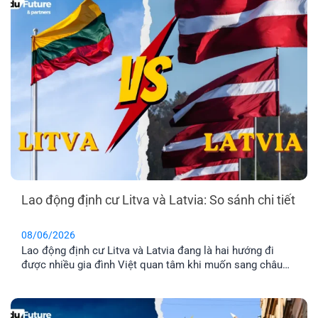
Lao động định cư Litva và Latvia: So sánh chi tiết
08/06/2026
Lao động định cư Litva và Latvia đang là hai hướng đi
được nhiều gia đình Việt quan tâm khi muốn sang châu
Âu làm việc và ổn định cuộc sống lâu dài. Tuy nhiên, dù
cùng thuộc khu vực Baltic và Liên minh châu Âu, mức
lương, chi phí sinh hoạt, môi trường sống [...]