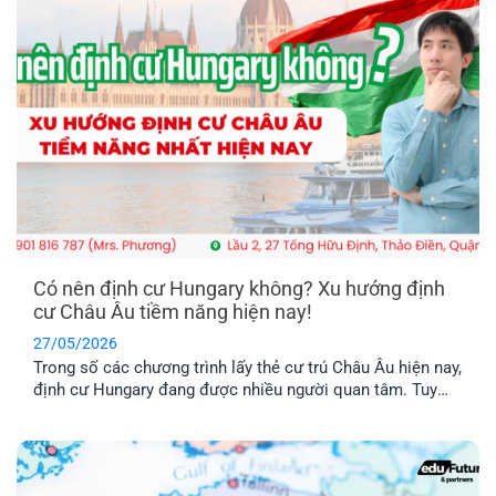
Có nên định cư Hungary không? Xu hướng định
cư Châu Âu tiềm năng hiện nay!
27/05/2026
Trong số các chương trình lấy thẻ cư trú Châu Âu hiện nay,
định cư Hungary đang được nhiều người quan tâm. Tuy
nhiên, chương trình này có thật sự khả thi không trong khi
chi phí được nhận xét là khá “vượt tầm với”. Hãy cùng tìm
hiểu qua bài viết dưới đây nhé!