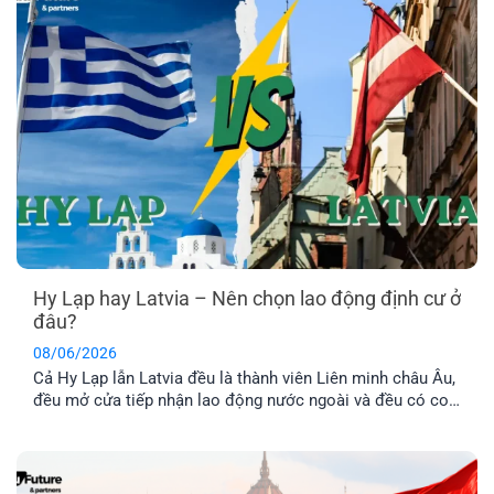
Hy Lạp hay Latvia – Nên chọn lao động định cư ở
đâu?
08/06/2026
Cả Hy Lạp lẫn Latvia đều là thành viên Liên minh châu Âu,
đều mở cửa tiếp nhận lao động nước ngoài và đều có con
đường dẫn đến định cư lâu dài. Tuy nhiên, nếu so sánh về
chi phí, điều kiện hồ sơ, mức thu nhập và khả năng ổn
định cuộc sống [...]