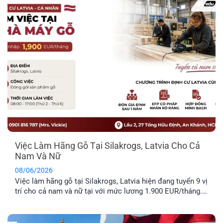
Trong bài viết dưới đây, anh [...]
Việc Làm Hãng Gỗ Tại Silakrogs, Latvia Cho Cả
Nam Và Nữ
08/06/2026
Việc làm hãng gỗ tại Silakrogs, Latvia hiện đang tuyển 9 vị
trí cho cả nam và nữ tại với mức lương 1.900 EUR/tháng.
Công việc chủ yếu liên quan đến đóng gói sản phẩm gỗ,
thời gian làm việc cố định từ thứ Hai đến thứ Sáu. Đây là
lựa chọn phù hợp cho [...]