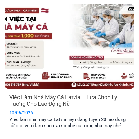
quốc gia mới, bạn nên tìm hiểu rõ những đặc điểm nổi bật
về môi trường sống, văn hóa và phúc lợi dành riêng cho
công dân.
Việc Làm Nhà Máy Cá Latvia – Lựa Chọn Lý
Tưởng Cho Lao Động Nữ
10/06/2026
Việc làm nhà máy cá Latvia hiện đang tuyển 20 lao động
nữ cho vị trí làm sạch và sơ chế cá trong nhà máy chế
biến thực phẩm. Công việc không yêu cầu kinh nghiệm
chuyên môn cao, không yêu cầu ngoại ngữ và được hỗ trợ