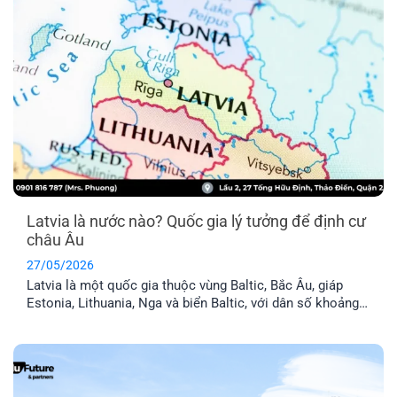
Latvia là nước nào? Quốc gia lý tưởng để định cư
châu Âu
27/05/2026
Latvia là một quốc gia thuộc vùng Baltic, Bắc Âu, giáp
Estonia, Lithuania, Nga và biển Baltic, với dân số khoảng
1,9 triệu người. Đây là thành viên chính thức của Liên minh
Châu Âu (EU) và khối Schengen, nghĩa là thẻ cư trú Latvia
cho phép anh chị tự do đi lại trong 29 [...]