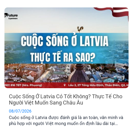
hợp cho những anh chị chưa có gia đình, hoặc không có
nhu cầu định cư. Vậy đâu mới là phương án định cư cho
cả gia đình tốt nhất? Cùng EFP tìm hiểu qua bài viết dưới
đây.
Cuộc Sống Ở Latvia Có Tốt Không? Thực Tế Cho
Người Việt Muốn Sang Châu Âu
08/07/2026
Cuộc sống ở Latvia được đánh giá là an toàn, văn minh và
phù hợp với người Việt mong muốn ổn định lâu dài tại
châu Âu. Trước khi đưa ra quyết định định cư tại một