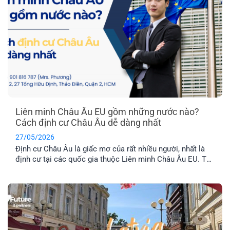
Liên minh Châu Âu EU gồm những nước nào?
Cách định cư Châu Âu dễ dàng nhất
27/05/2026
Định cư Châu Âu là giấc mơ của rất nhiều người, nhất là
định cư tại các quốc gia thuộc Liên minh Châu Âu EU. Tuy
nhiên, không phải nước Châu Âu nào cũng thuộc tổ chức
này. Vậy khối EU gồm những nước nào và đâu là chương
trình định cư Châu Âu dễ dàng nhất hiện nay? Hãy cùng
EFP tìm hiểu nhé!