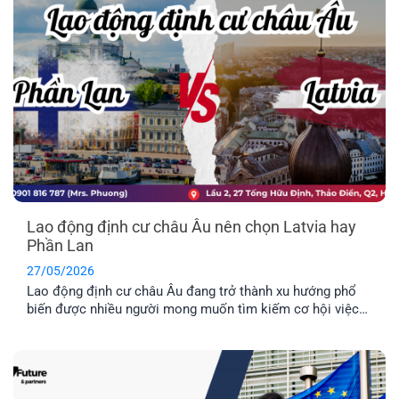
Lao động định cư châu Âu nên chọn Latvia hay
Phần Lan
27/05/2026
Lao động định cư châu Âu đang trở thành xu hướng phổ
biến được nhiều người mong muốn tìm kiếm cơ hội việc
làm ở nước ngoài và môi trường giáo dục tuyệt vời dành
cho con cái. Hai quốc gia được nhiều người quan tâm
nhất hiện nay là Latvia và Phần Lan. Mỗi địa điểm đều có
những ưu điểm riêng. Vậy đâu mới là nơi phù hợp nhất với
bạn?