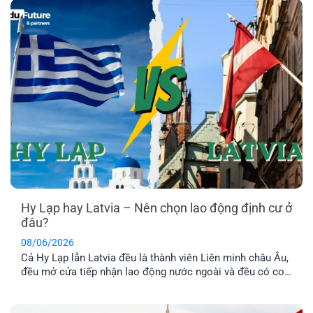
lương, chi phí sinh hoạt, môi trường sống [...]
Hy Lạp hay Latvia – Nên chọn lao động định cư ở
đâu?
08/06/2026
Cả Hy Lạp lẫn Latvia đều là thành viên Liên minh châu Âu,
đều mở cửa tiếp nhận lao động nước ngoài và đều có con
đường dẫn đến định cư lâu dài. Tuy nhiên, nếu so sánh về
chi phí, điều kiện hồ sơ, mức thu nhập và khả năng ổn