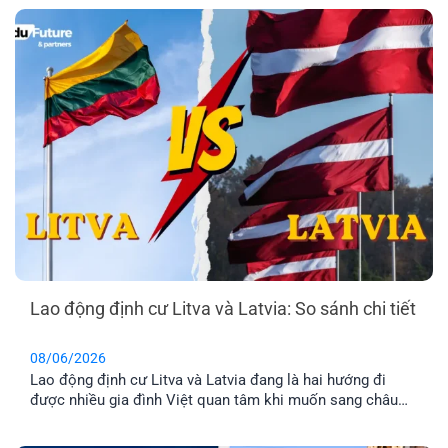
thời gian làm việc cố định từ thứ Hai đến thứ Sáu. Đây là
lựa chọn phù hợp cho [...]
Lao động định cư Litva và Latvia: So sánh chi tiết
08/06/2026
Lao động định cư Litva và Latvia đang là hai hướng đi
được nhiều gia đình Việt quan tâm khi muốn sang châu
Âu làm việc và ổn định cuộc sống lâu dài. Tuy nhiên, dù
cùng thuộc khu vực Baltic và Liên minh châu Âu, mức