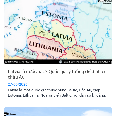
Latvia là nước nào? Quốc gia lý tưởng để định cư
châu Âu
27/05/2026
Latvia là một quốc gia thuộc vùng Baltic, Bắc Âu, giáp
Estonia, Lithuania, Nga và biển Baltic, với dân số khoảng
1,9 triệu người. Đây là thành viên chính thức của Liên minh
Châu Âu (EU) và khối Schengen, nghĩa là thẻ cư trú Latvia
cho phép anh chị tự do đi lại trong 29 [...]