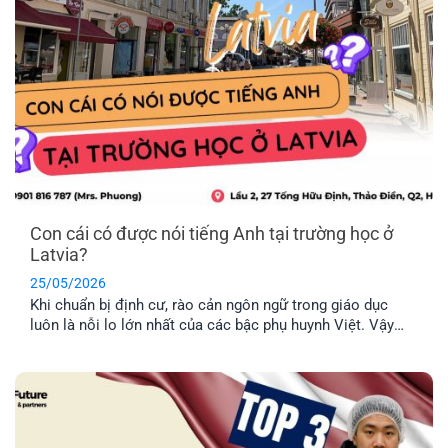
Con cái có được nói tiếng Anh tại trường học ở
Latvia?
25/05/2026
Khi chuẩn bị định cư, rào cản ngôn ngữ trong giáo dục
luôn là nỗi lo lớn nhất của các bậc phụ huynh Việt. Vậy
thực tế con cái có được nói tiếng Anh tại trường học ở
Latvia không, hay bắt buộc phải học hoàn toàn bằng tiếng
địa phương? EFP sẽ giải đáp [...]