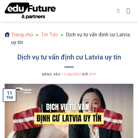
Bỏ
qua
nội
dung
Trang chủ
»
Tin Tức
»
Dịch vụ tư vấn định cư Latvia
uy tín
Dịch vụ tư vấn định cư Latvia uy tín
ĐĂNG VÀO
11/08/2025
BỞI
EFP
11
Th8