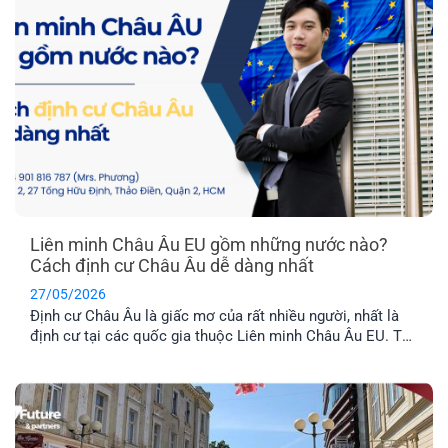
Liên minh Châu Âu EU gồm những nước nào?
Cách định cư Châu Âu dễ dàng nhất
27/05/2026
Định cư Châu Âu là giấc mơ của rất nhiều người, nhất là
định cư tại các quốc gia thuộc Liên minh Châu Âu EU. Tuy
nhiên, không phải nước Châu Âu nào cũng thuộc tổ chức
này. Vậy khối EU gồm những nước nào và đâu là chương
trình định cư Châu Âu dễ dàng nhất hiện nay? Hãy cùng
EFP tìm hiểu nhé!