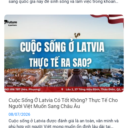
sang quốc gia này để sinh sống và làm việc trong khoản
thời gian nhất định. Tuy nhiên, phương thức này chỉ phù
hợp cho những anh chị chưa có gia đình, hoặc không có
nhu cầu định cư. Vậy đâu mới là phương án định cư cho
cả gia đình tốt nhất? Cùng EFP tìm hiểu qua bài viết dưới
đây.
Cuộc Sống Ở Latvia Có Tốt Không? Thực Tế Cho
Người Việt Muốn Sang Châu Âu
08/07/2026
Cuộc sống ở Latvia được đánh giá là an toàn, văn minh và
phù hợp với người Việt mong muốn ổn định lâu dài tại