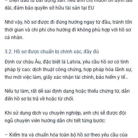
– Diện đầu tư bất động sản: nếu anh chị muốn ổn định lâu
dài, đảm bảo quyền sở hữu tài sản tại EU
Nhờ vậy, hồ sơ được đi đúng hướng ngay từ đầu, tránh tốn
thời gian và chi phí cho hướng đi không phù hợp với hồ sơ
cá nhân.
3.2. Hồ sơ được chuẩn bị chính xác, đầy đủ
Định cư châu Âu, đặc biệt là Latvia, yêu cầu hồ sơ có tính
pháp lý cao: dịch thuật công chứng, hợp pháp hóa lãnh sự,
thư mời việc làm, giấy xác nhận tài chính, bảo hiểm y tế…
Nếu tự làm, rất dễ sai định dạng hoặc thiếu chứng từ, dẫn
đến hồ sơ bị trả về hoặc từ chối.
Khi sử dụng dịch vụ chuyên nghiệp, anh chị sẽ được đội
ngũ chuyên viên hướng dẫn chi tiết từng bước:
– Kiểm tra và chuẩn hóa toàn bộ hồ sơ theo yêu cầu của