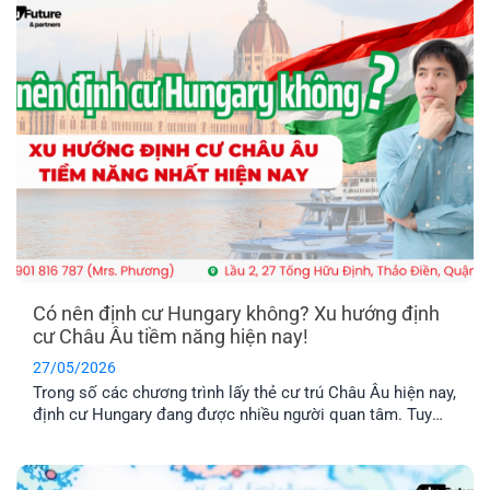
định cuộc sống [...]
Có nên định cư Hungary không? Xu hướng định
cư Châu Âu tiềm năng hiện nay!
27/05/2026
Trong số các chương trình lấy thẻ cư trú Châu Âu hiện nay,
định cư Hungary đang được nhiều người quan tâm. Tuy
nhiên, chương trình này có thật sự khả thi không trong khi
chi phí được nhận xét là khá “vượt tầm với”. Hãy cùng tìm
hiểu qua bài viết dưới đây nhé!