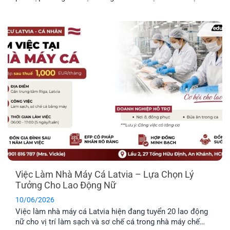
châu Âu. Trước khi đưa ra quyết định định cư tại một
quốc gia mới, bạn nên tìm hiểu rõ những đặc điểm nổi bật
về môi trường sống, văn hóa và phúc lợi dành riêng cho
công dân.
Việc Làm Nhà Máy Cá Latvia – Lựa Chọn Lý
Tưởng Cho Lao Động Nữ
10/06/2026
Việc làm nhà máy cá Latvia hiện đang tuyển 20 lao động
nữ cho vị trí làm sạch và sơ chế cá trong nhà máy chế