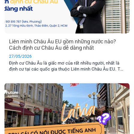
Liên minh Châu Âu EU gồm những nước nào?
Cách định cư Châu Âu dễ dàng nhất
27/05/2026
Định cư Châu Âu là giấc mơ của rất nhiều người, nhất là
định cư tại các quốc gia thuộc Liên minh Châu Âu EU. Tuy
nhiên, không phải nước Châu Âu nào cũng thuộc tổ chức
này. Vậy khối EU gồm những nước nào và đâu là chương
trình định cư Châu Âu dễ dàng nhất hiện nay? Hãy cùng
EFP tìm hiểu nhé!