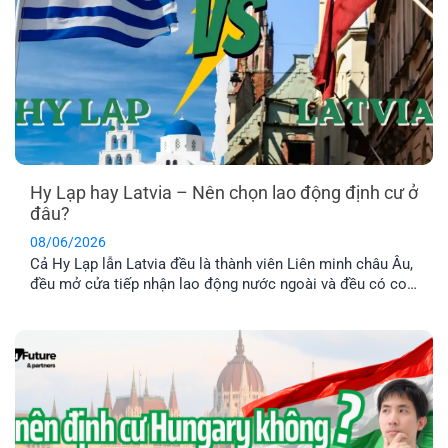
Hy Lạp hay Latvia – Nên chọn lao động định cư ở
đâu?
08/06/2026
Cả Hy Lạp lẫn Latvia đều là thành viên Liên minh châu Âu,
đều mở cửa tiếp nhận lao động nước ngoài và đều có con
đường dẫn đến định cư lâu dài. Tuy nhiên, nếu so sánh về
chi phí, điều kiện hồ sơ, mức thu nhập và khả năng ổn
định cuộc sống [...]