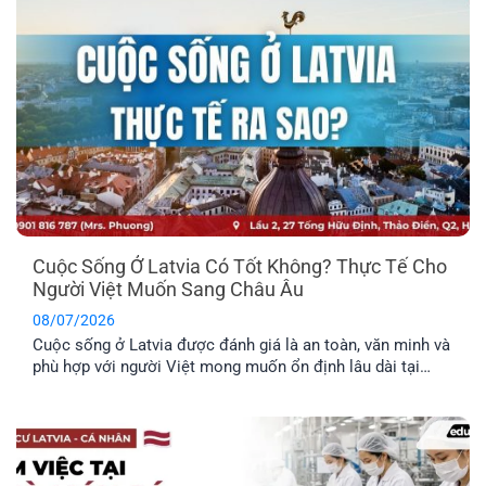
đây.
Cuộc Sống Ở Latvia Có Tốt Không? Thực Tế Cho
Người Việt Muốn Sang Châu Âu
08/07/2026
Cuộc sống ở Latvia được đánh giá là an toàn, văn minh và
phù hợp với người Việt mong muốn ổn định lâu dài tại
châu Âu. Trước khi đưa ra quyết định định cư tại một
quốc gia mới, bạn nên tìm hiểu rõ những đặc điểm nổi bật
về môi trường sống, văn hóa và phúc lợi dành riêng cho
công dân.