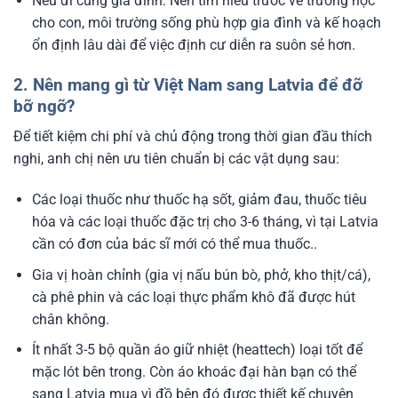
Nếu đi cùng gia đình: Nên tìm hiểu trước về trường học
cho con, môi trường sống phù hợp gia đình và kế hoạch
ổn định lâu dài để việc định cư diễn ra suôn sẻ hơn.
2. Nên mang gì từ Việt Nam sang Latvia để đỡ
bỡ ngỡ?
Để tiết kiệm chi phí và chủ động trong thời gian đầu thích
nghi, anh chị nên ưu tiên chuẩn bị các vật dụng sau:
Các loại thuốc như thuốc hạ sốt, giảm đau, thuốc tiêu
hóa và các loại thuốc đặc trị cho 3-6 tháng, vì tại Latvia
cần có đơn của bác sĩ mới có thể mua thuốc..
Gia vị hoàn chỉnh (gia vị nấu bún bò, phở, kho thịt/cá),
cà phê phin và các loại thực phẩm khô đã được hút
chân không.
Ít nhất 3-5 bộ quần áo giữ nhiệt (heattech) loại tốt để
mặc lót bên trong. Còn áo khoác đại hàn bạn có thể
sang Latvia mua vì đồ bên đó được thiết kế chuyên