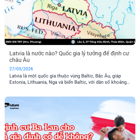
Latvia là nước nào? Quốc gia lý tưởng để định cư
châu Âu
27/05/2026
Latvia là một quốc gia thuộc vùng Baltic, Bắc Âu, giáp
Estonia, Lithuania, Nga và biển Baltic, với dân số khoảng
1,9 triệu người. Đây là thành viên chính thức của Liên minh
Châu Âu (EU) và khối Schengen, nghĩa là thẻ cư trú Latvia
cho phép anh chị tự do đi lại trong 29 [...]