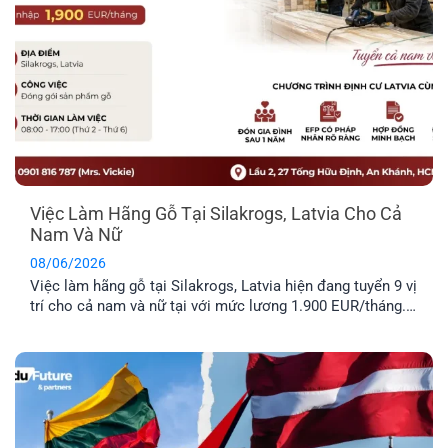
Việc Làm Hãng Gỗ Tại Silakrogs, Latvia Cho Cả
Nam Và Nữ
08/06/2026
Việc làm hãng gỗ tại Silakrogs, Latvia hiện đang tuyển 9 vị
trí cho cả nam và nữ tại với mức lương 1.900 EUR/tháng.
Công việc chủ yếu liên quan đến đóng gói sản phẩm gỗ,
thời gian làm việc cố định từ thứ Hai đến thứ Sáu. Đây là
lựa chọn phù hợp cho [...]