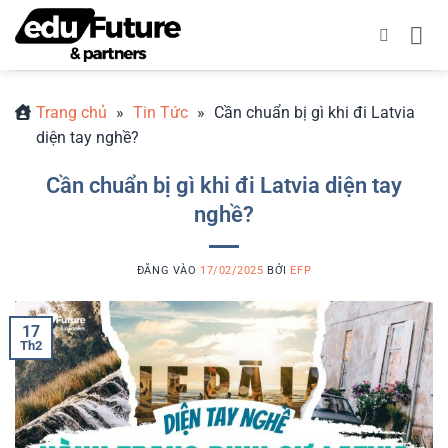
Bỏ
qua
nội
dung
Trang chủ
»
Tin Tức
»
Cần chuẩn bị gì khi đi Latvia
diện tay nghề?
Cần chuẩn bị gì khi đi Latvia diện tay
nghề?
ĐĂNG VÀO
17/02/2025
BỞI
EFP
17
Th2