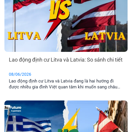
Lao động định cư Litva và Latvia: So sánh chi tiết
08/06/2026
Lao động định cư Litva và Latvia đang là hai hướng đi
được nhiều gia đình Việt quan tâm khi muốn sang châu
Âu làm việc và ổn định cuộc sống lâu dài. Tuy nhiên, dù
cùng thuộc khu vực Baltic và Liên minh châu Âu, mức
lương, chi phí sinh hoạt, môi trường sống [...]