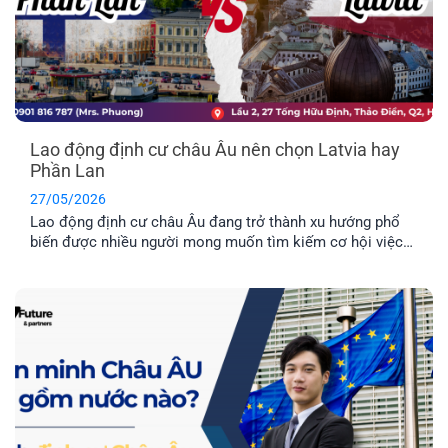
Lao động định cư châu Âu nên chọn Latvia hay
Phần Lan
27/05/2026
Lao động định cư châu Âu đang trở thành xu hướng phổ
biến được nhiều người mong muốn tìm kiếm cơ hội việc
làm ở nước ngoài và môi trường giáo dục tuyệt vời dành
cho con cái. Hai quốc gia được nhiều người quan tâm
nhất hiện nay là Latvia và Phần Lan. Mỗi địa điểm đều có
những ưu điểm riêng. Vậy đâu mới là nơi phù hợp nhất với
bạn?