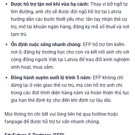
Được hỗ trợ tận nơi khi vừa hạ cánh:
Thay vì bỡ ngỡ tự
tìm đường, anh chị sẽ được đội ngũ hỗ trợ tại Latvia
hướng dẫn các bước thiết yếu như: lăn tay nhận thẻ cư
trú, mở tài khoản ngân hàng, đăng ký mã số thuế và nơi
tạm trú.
Ổn định cuộc sống nhanh chóng:
EFP hỗ trợ tìm kiếm
nơi ở, đăng ký trường học cho con và kết nối anh chị với
cộng đồng người Việt tại Latvia để trao đổi kinh nghiệm
sinh hoạt, mua sắm.
Đồng hành xuyên suốt lộ trình 5 năm:
EFP không chỉ
dừng lại ở việc giao thẻ cư trú, mà còn hỗ trợ anh chị
trong các đợt trình diện hàng năm và hoàn thiện thủ tục
gia hạn thẻ định kỳ cho đến khi định cư lâu dài.
Mọi thông tin chi tiết vui lòng liên hệ qua hotline hoặc
fanpage để được hỗ trợ tư vấn nhanh chóng.