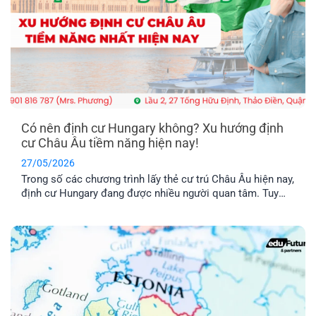
Có nên định cư Hungary không? Xu hướng định
cư Châu Âu tiềm năng hiện nay!
27/05/2026
Trong số các chương trình lấy thẻ cư trú Châu Âu hiện nay,
định cư Hungary đang được nhiều người quan tâm. Tuy
nhiên, chương trình này có thật sự khả thi không trong khi
chi phí được nhận xét là khá “vượt tầm với”. Hãy cùng tìm
hiểu qua bài viết dưới đây nhé!