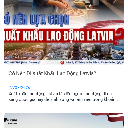
Có Nên Đi Xuất Khẩu Lao Động Latvia?
27/07/2026
Xuất khẩu lao động Latvia là việc người lao động di cư
sang quốc gia này để sinh sống và làm việc trong khoản
thời gian nhất định. Tuy nhiên, phương thức này chỉ phù
hợp cho những anh chị chưa có gia đình, hoặc không có
nhu cầu định cư. Vậy đâu mới là phương án định cư cho
cả gia đình tốt nhất? Cùng EFP tìm hiểu qua bài viết dưới