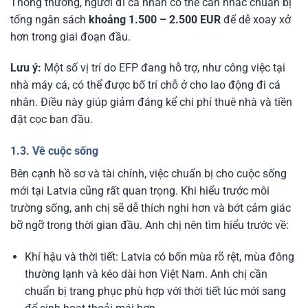
Thông thường, người đi cá nhân có thể cân nhắc chuẩn bị
tổng ngân sách
khoảng 1.500 – 2.500 EUR
để dễ xoay xở
hơn trong giai đoạn đầu.
Lưu ý:
Một số vị trí do EFP đang hỗ trợ, như công việc tại
nhà máy cá, có thể được bố trí chỗ ở cho lao động đi cá
nhân. Điều này giúp giảm đáng kể chi phí thuê nhà và tiền
đặt cọc ban đầu.
1.3. Về cuộc sống
Bên cạnh hồ sơ và tài chính, việc chuẩn bị cho cuộc sống
mới tại Latvia cũng rất quan trọng. Khi hiểu trước môi
trường sống, anh chị sẽ dễ thích nghi hơn và bớt cảm giác
bỡ ngỡ trong thời gian đầu. Anh chị nên tìm hiểu trước về:
Khí hậu và thời tiết: Latvia có bốn mùa rõ rệt, mùa đông
thường lạnh và kéo dài hơn Việt Nam. Anh chị cần
chuẩn bị trang phục phù hợp với thời tiết lúc mới sang