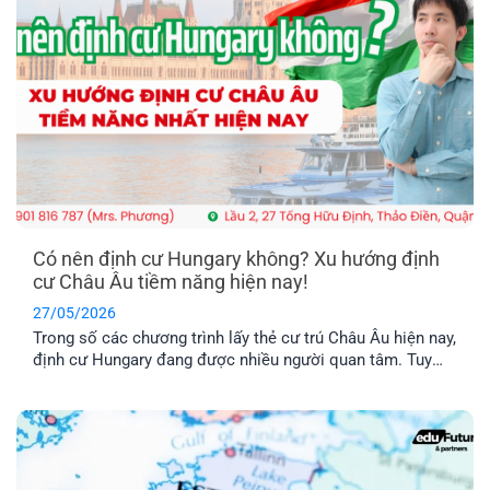
Có nên định cư Hungary không? Xu hướng định
cư Châu Âu tiềm năng hiện nay!
27/05/2026
Trong số các chương trình lấy thẻ cư trú Châu Âu hiện nay,
định cư Hungary đang được nhiều người quan tâm. Tuy
nhiên, chương trình này có thật sự khả thi không trong khi
chi phí được nhận xét là khá “vượt tầm với”. Hãy cùng tìm
hiểu qua bài viết dưới đây nhé!