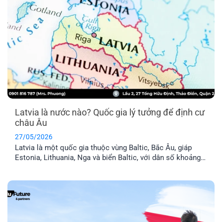
Latvia là nước nào? Quốc gia lý tưởng để định cư
châu Âu
27/05/2026
Latvia là một quốc gia thuộc vùng Baltic, Bắc Âu, giáp
Estonia, Lithuania, Nga và biển Baltic, với dân số khoảng
1,9 triệu người. Đây là thành viên chính thức của Liên minh
Châu Âu (EU) và khối Schengen, nghĩa là thẻ cư trú Latvia
cho phép anh chị tự do đi lại trong 29 [...]