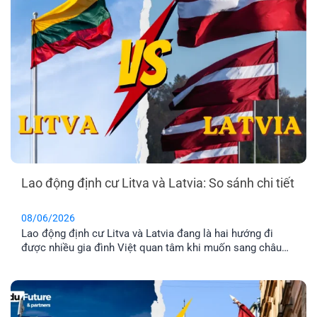
Lao động định cư Litva và Latvia: So sánh chi tiết
08/06/2026
Lao động định cư Litva và Latvia đang là hai hướng đi
được nhiều gia đình Việt quan tâm khi muốn sang châu
Âu làm việc và ổn định cuộc sống lâu dài. Tuy nhiên, dù
cùng thuộc khu vực Baltic và Liên minh châu Âu, mức
lương, chi phí sinh hoạt, môi trường sống [...]