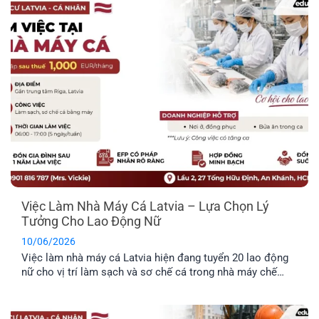
về môi trường sống, văn hóa và phúc lợi dành riêng cho
công dân.
Việc Làm Nhà Máy Cá Latvia – Lựa Chọn Lý
Tưởng Cho Lao Động Nữ
10/06/2026
Việc làm nhà máy cá Latvia hiện đang tuyển 20 lao động
nữ cho vị trí làm sạch và sơ chế cá trong nhà máy chế
biến thực phẩm. Công việc không yêu cầu kinh nghiệm
chuyên môn cao, không yêu cầu ngoại ngữ và được hỗ trợ
chỗ ở. Đây là công việc rất [...]