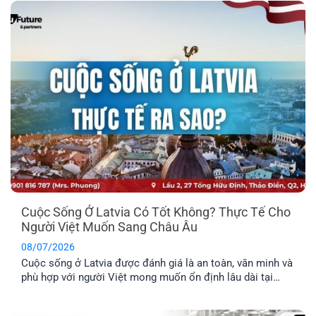
nhu cầu định cư. Vậy đâu mới là phương án định cư cho
cả gia đình tốt nhất? Cùng EFP tìm hiểu qua bài viết dưới
đây.
Cuộc Sống Ở Latvia Có Tốt Không? Thực Tế Cho
Người Việt Muốn Sang Châu Âu
08/07/2026
Cuộc sống ở Latvia được đánh giá là an toàn, văn minh và
phù hợp với người Việt mong muốn ổn định lâu dài tại
châu Âu. Trước khi đưa ra quyết định định cư tại một
quốc gia mới, bạn nên tìm hiểu rõ những đặc điểm nổi bật