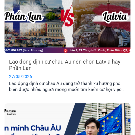
Lao động định cư châu Âu nên chọn Latvia hay
Phần Lan
27/05/2026
Lao động định cư châu Âu đang trở thành xu hướng phổ
biến được nhiều người mong muốn tìm kiếm cơ hội việc
làm ở nước ngoài và môi trường giáo dục tuyệt vời dành
cho con cái. Hai quốc gia được nhiều người quan tâm
nhất hiện nay là Latvia và Phần Lan. Mỗi địa điểm đều có
những ưu điểm riêng. Vậy đâu mới là nơi phù hợp nhất với
bạn?