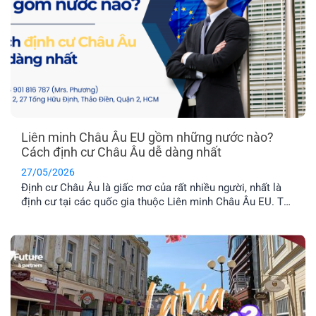
Liên minh Châu Âu EU gồm những nước nào?
Cách định cư Châu Âu dễ dàng nhất
27/05/2026
Định cư Châu Âu là giấc mơ của rất nhiều người, nhất là
định cư tại các quốc gia thuộc Liên minh Châu Âu EU. Tuy
nhiên, không phải nước Châu Âu nào cũng thuộc tổ chức
này. Vậy khối EU gồm những nước nào và đâu là chương
trình định cư Châu Âu dễ dàng nhất hiện nay? Hãy cùng
EFP tìm hiểu nhé!