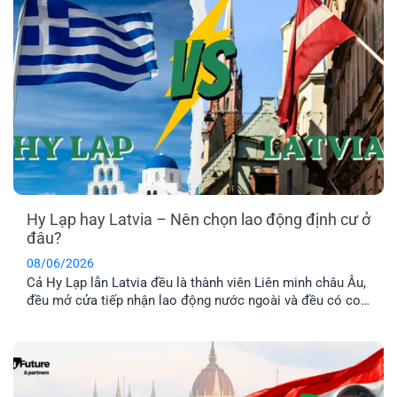
Hy Lạp hay Latvia – Nên chọn lao động định cư ở
đâu?
08/06/2026
Cả Hy Lạp lẫn Latvia đều là thành viên Liên minh châu Âu,
đều mở cửa tiếp nhận lao động nước ngoài và đều có con
đường dẫn đến định cư lâu dài. Tuy nhiên, nếu so sánh về
chi phí, điều kiện hồ sơ, mức thu nhập và khả năng ổn
định cuộc sống [...]