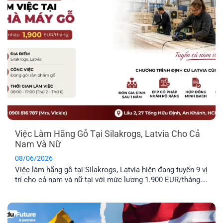
Việc Làm Hãng Gỗ Tại Silakrogs, Latvia Cho Cả
Nam Và Nữ
08/06/2026
Việc làm hãng gỗ tại Silakrogs, Latvia hiện đang tuyển 9 vị
trí cho cả nam và nữ tại với mức lương 1.900 EUR/tháng.
Công việc chủ yếu liên quan đến đóng gói sản phẩm gỗ,
thời gian làm việc cố định từ thứ Hai đến thứ Sáu. Đây là
lựa chọn phù hợp cho [...]