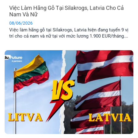
Việc Làm Hãng Gỗ Tại Silakrogs, Latvia Cho Cả
Nam Và Nữ
08/06/2026
Việc làm hãng gỗ tại Silakrogs, Latvia hiện đang tuyển 9 vị
trí cho cả nam và nữ tại với mức lương 1.900 EUR/tháng.
Công việc chủ yếu liên quan đến đóng gói sản phẩm gỗ,
thời gian làm việc cố định từ thứ Hai đến thứ Sáu. Đây là
lựa chọn phù hợp cho [...]