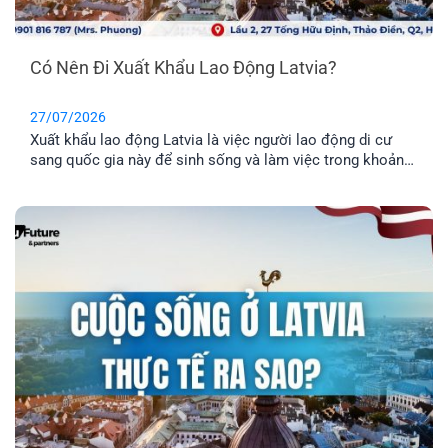
Có Nên Đi Xuất Khẩu Lao Động Latvia?
27/07/2026
Xuất khẩu lao động Latvia là việc người lao động di cư
sang quốc gia này để sinh sống và làm việc trong khoản
thời gian nhất định. Tuy nhiên, phương thức này chỉ phù
hợp cho những anh chị chưa có gia đình, hoặc không có
nhu cầu định cư. Vậy đâu mới là phương án định cư cho
cả gia đình tốt nhất? Cùng EFP tìm hiểu qua bài viết dưới
đây.