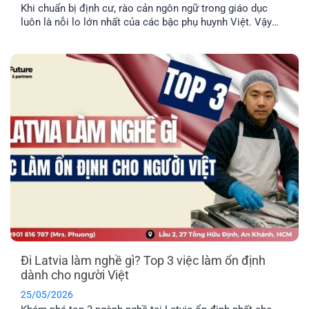
Khi chuẩn bị định cư, rào cản ngôn ngữ trong giáo dục
luôn là nỗi lo lớn nhất của các bậc phụ huynh Việt. Vậy
thực tế con cái có được nói tiếng Anh tại trường học ở
Latvia không, hay bắt buộc phải học hoàn toàn bằng tiếng
địa phương? EFP sẽ giải đáp [...]
Đi Latvia làm nghề gì? Top 3 việc làm ổn định
dành cho người Việt
25/05/2026