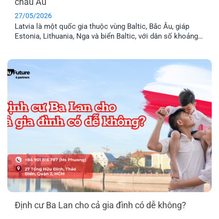
châu Âu
27/05/2026
Latvia là một quốc gia thuộc vùng Baltic, Bắc Âu, giáp
Estonia, Lithuania, Nga và biển Baltic, với dân số khoảng
1,9 triệu người. Đây là thành viên chính thức của Liên minh
Châu Âu (EU) và khối Schengen, nghĩa là thẻ cư trú Latvia
cho phép anh chị tự do đi lại trong 29 [...]
Định cư Ba Lan cho cả gia đình có dễ không?