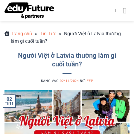
Bỏ
qua
nội
dung
Trang chủ
»
Tin Tức
»
Người Việt ở Latvia thường
làm gì cuối tuần?
Người Việt ở Latvia thường làm gì
cuối tuần?
ĐĂNG VÀO
02/11/2024
BỞI
EFP
02
Th11