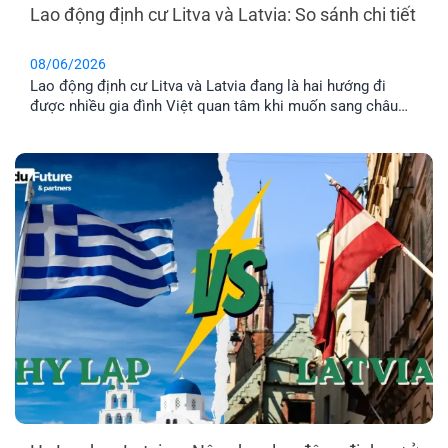
Lao động định cư Litva và Latvia: So sánh chi tiết
08/06/2026
Lao động định cư Litva và Latvia đang là hai hướng đi
được nhiều gia đình Việt quan tâm khi muốn sang châu
Âu làm việc và ổn định cuộc sống lâu dài. Tuy nhiên, dù
cùng thuộc khu vực Baltic và Liên minh châu Âu, mức
lương, chi phí sinh hoạt, môi trường sống [...]