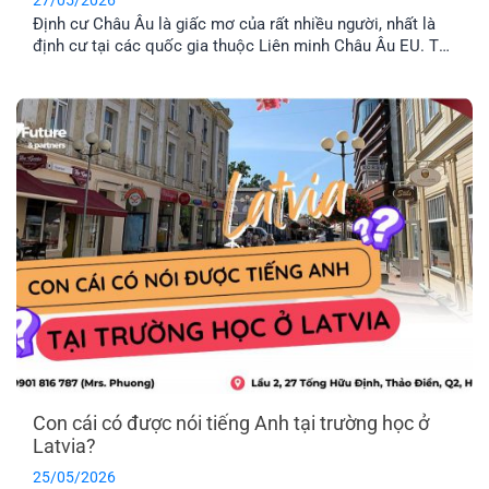
Định cư Châu Âu là giấc mơ của rất nhiều người, nhất là
định cư tại các quốc gia thuộc Liên minh Châu Âu EU. Tuy
nhiên, không phải nước Châu Âu nào cũng thuộc tổ chức
này. Vậy khối EU gồm những nước nào và đâu là chương
trình định cư Châu Âu dễ dàng nhất hiện nay? Hãy cùng
EFP tìm hiểu nhé!
Con cái có được nói tiếng Anh tại trường học ở
Latvia?
25/05/2026