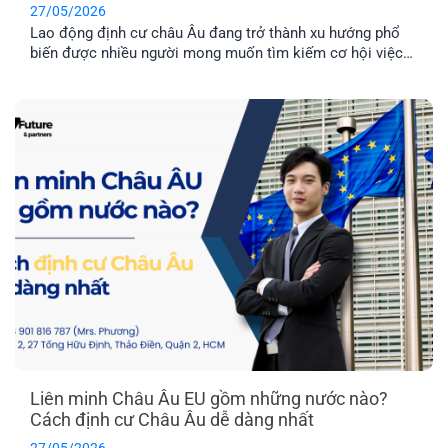
27/05/2026
Lao động định cư châu Âu đang trở thành xu hướng phổ
biến được nhiều người mong muốn tìm kiếm cơ hội việc
làm ở nước ngoài và môi trường giáo dục tuyệt vời dành
cho con cái. Hai quốc gia được nhiều người quan tâm
nhất hiện nay là Latvia và Phần Lan. Mỗi địa điểm đều có
những ưu điểm riêng. Vậy đâu mới là nơi phù hợp nhất với
bạn?
Liên minh Châu Âu EU gồm những nước nào?
Cách định cư Châu Âu dễ dàng nhất
27/05/2026