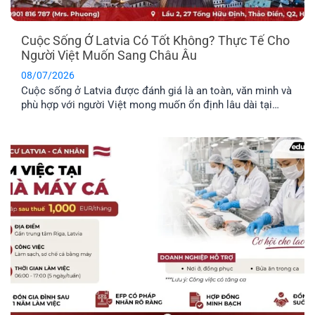
Cuộc Sống Ở Latvia Có Tốt Không? Thực Tế Cho
Người Việt Muốn Sang Châu Âu
08/07/2026
Cuộc sống ở Latvia được đánh giá là an toàn, văn minh và
phù hợp với người Việt mong muốn ổn định lâu dài tại
châu Âu. Trước khi đưa ra quyết định định cư tại một
quốc gia mới, bạn nên tìm hiểu rõ những đặc điểm nổi bật
về môi trường sống, văn hóa và phúc lợi dành riêng cho
công dân.