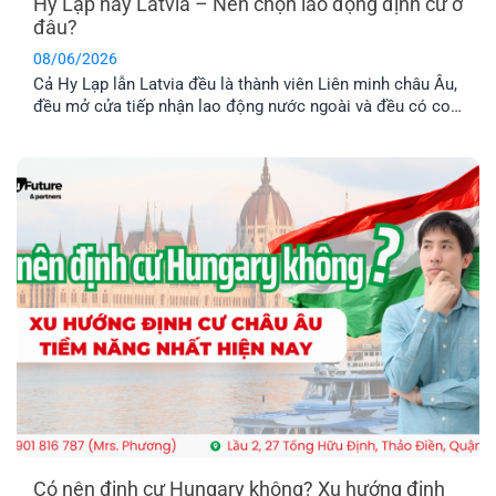
Hy Lạp hay Latvia – Nên chọn lao động định cư ở
đâu?
08/06/2026
Cả Hy Lạp lẫn Latvia đều là thành viên Liên minh châu Âu,
đều mở cửa tiếp nhận lao động nước ngoài và đều có con
đường dẫn đến định cư lâu dài. Tuy nhiên, nếu so sánh về
chi phí, điều kiện hồ sơ, mức thu nhập và khả năng ổn
định cuộc sống [...]
Có nên định cư Hungary không? Xu hướng định