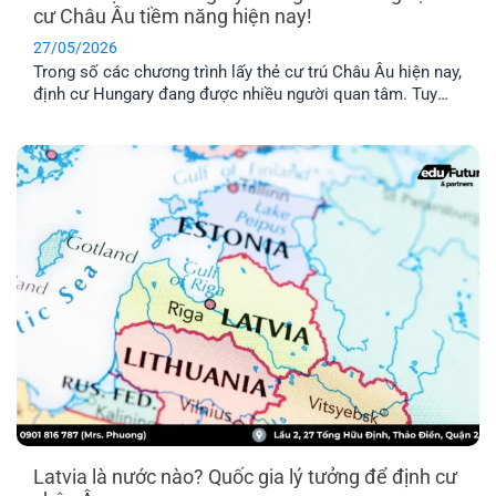
cư Châu Âu tiềm năng hiện nay!
27/05/2026
Trong số các chương trình lấy thẻ cư trú Châu Âu hiện nay,
định cư Hungary đang được nhiều người quan tâm. Tuy
nhiên, chương trình này có thật sự khả thi không trong khi
chi phí được nhận xét là khá “vượt tầm với”. Hãy cùng tìm
hiểu qua bài viết dưới đây nhé!
Latvia là nước nào? Quốc gia lý tưởng để định cư