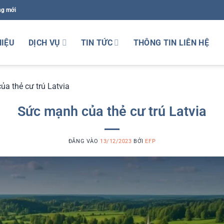
ng mới
HIỆU
DỊCH VỤ
TIN TỨC
THÔNG TIN LIÊN HỆ
a thẻ cư trú Latvia
Sức mạnh của thẻ cư trú Latvia
ĐĂNG VÀO
13/12/2023
BỞI
EFP