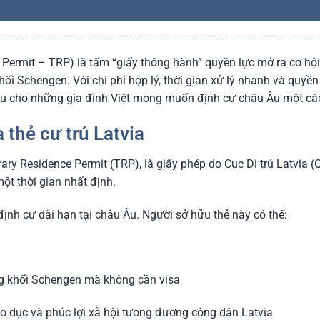
 Permit – TRP) là tấm “giấy thông hành” quyền lực mở ra cơ hội
ối Schengen. Với chi phí hợp lý, thời gian xử lý nhanh và quyề
ầu cho những gia đình Việt mong muốn định cư châu Âu một cá
 thẻ cư trú Latvia
orary Residence Permit (TRP), là giấy phép do Cục Di trú Latvi
một thời gian nhất định.
 định cư dài hạn tại châu Âu. Người sở hữu thẻ này có thể:
ng khối Schengen mà không cần visa
áo dục và phúc lợi xã hội tương đương công dân Latvia