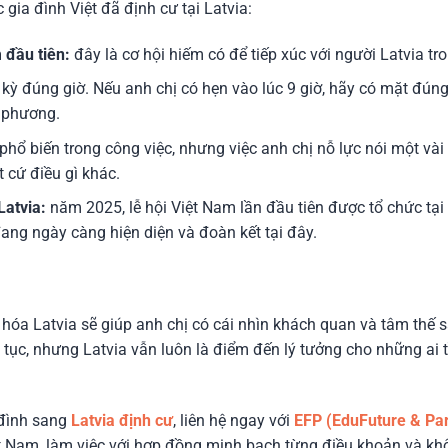
 gia đình Việt đã định cư tại Latvia:
 đầu tiên:
đây là cơ hội hiếm có để tiếp xúc với người Latvia tro
kỳ đúng giờ. Nếu anh chị có hẹn vào lúc 9 giờ, hãy có mặt đúng
i phương.
hổ biến trong công việc, nhưng việc anh chị nỗ lực nói một vài
 cứ điều gì khác.
Latvia:
năm 2025, lễ hội Việt Nam lần đầu tiên được tổ chức tại
ang ngày càng hiện diện và đoàn kết tại đây.
n hóa Latvia sẽ giúp anh chị có cái nhìn khách quan và tâm thế
 tục, nhưng Latvia vẫn luôn là điểm đến lý tưởng cho những ai 
 đình sang
Latvia định cư
, liên hệ ngay với
EFP (EduFuture & Par
iệt Nam, làm việc với hợp đồng minh bạch từng điều khoản và kh