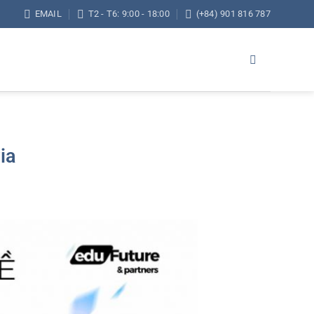
EMAIL
T2 - T6: 9:00 - 18:00
(+84) 901 816 787
ia