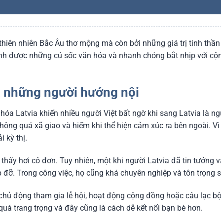
thiên nhiên Bắc Âu thơ mộng mà còn bởi những giá trị tinh thần 
ánh được những cú sốc văn hóa và nhanh chóng bắt nhịp với cộng
ủa những người hướng nội
hóa Latvia khiến nhiều người Việt bất ngờ khi sang Latvia là ng
không quá xã giao và hiếm khi thể hiện cảm xúc ra bên ngoài. V
 kỳ thị.
thấy hơi cô đơn. Tuy nhiên, một khi người Latvia đã tin tưởng và
p đỡ. Trong công việc, họ cũng khá chuyên nghiệp và tôn trọng 
 chủ động tham gia lễ hội, hoạt động cộng đồng hoặc câu lạc b
á trang trọng và đây cũng là cách dễ kết nối bạn bè hơn.