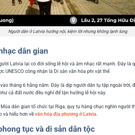
Người dân ở Latvia hướng nội, kiệm lời nhưng không lạnh lùng
 nhạc dân gian
gười Latvia lại có đời sống lễ hội và âm nhạc rất mạnh. Đây là q
ợc UNESCO công nhận là Di sản văn hóa phi vật thể.
ra vào tháng 6 hằng năm. Đây là dịp người dân tụ tập ngoài trời, đ
hư cả đất nước đều nghỉ để tận hưởng lễ hội này.
à Múa dân gian tổ chức tại Riga, quy tụ hàng chục nghìn người t
ập và hiểu hơn về
văn hóa địa phương ở Latvia
.
 phong tục và di sản dân tộc