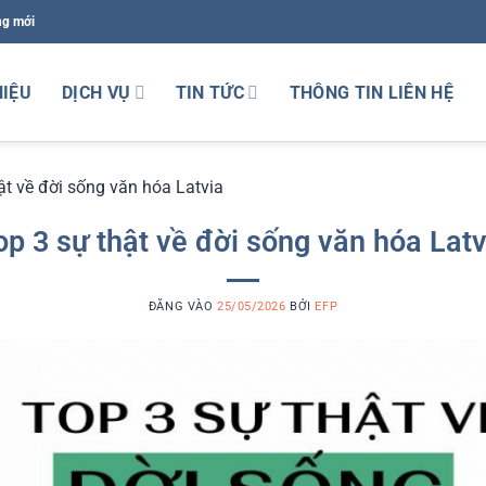
ng mới
HIỆU
DỊCH VỤ
TIN TỨC
THÔNG TIN LIÊN HỆ
ật về đời sống văn hóa Latvia
op 3 sự thật về đời sống văn hóa Latv
ĐĂNG VÀO
25/05/2026
BỞI
EFP