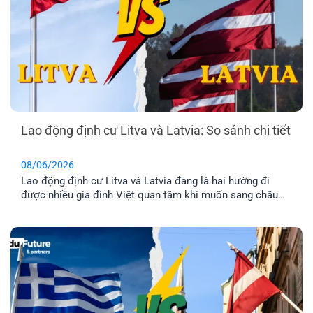
Lao động định cư Litva và Latvia: So sánh chi tiết
08/06/2026
Lao động định cư Litva và Latvia đang là hai hướng đi
được nhiều gia đình Việt quan tâm khi muốn sang châu
Âu làm việc và ổn định cuộc sống lâu dài. Tuy nhiên, dù
cùng thuộc khu vực Baltic và Liên minh châu Âu, mức
lương, chi phí sinh hoạt, môi trường sống [...]