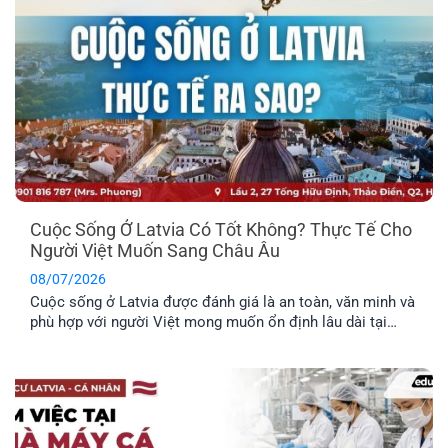
Cuộc Sống Ở Latvia Có Tốt Không? Thực Tế Cho
Người Việt Muốn Sang Châu Âu
08/07/2026
Cuộc sống ở Latvia được đánh giá là an toàn, văn minh và
phù hợp với người Việt mong muốn ổn định lâu dài tại
châu Âu. Trước khi đưa ra quyết định định cư tại một
quốc gia mới, bạn nên tìm hiểu rõ những đặc điểm nổi bật
về môi trường sống, văn hóa và phúc lợi dành riêng cho
công dân.