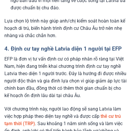
ngỡ ban đầu vì mọi nền tảng về cuộc sống tại Latvia đã
được chuẩn bị chu đáo.
Lựa chọn lộ trình này giúp anh/chị kiểm soát hoàn toàn kế
hoạch di trú, biến hành trình định cư Châu Âu trở nên nhẹ
nhàng và chắc chắn hơn.
4. Định cư tay nghề Latvia diện 1 người tại EFP
EFP là đơn vị tư vấn định cư có pháp nhân rõ ràng tại Việt
Nam, hiện đang triển khai chương trình định cư tay nghề
Latvia theo diện 1 người trước. Đây là hướng đi được nhiều
người độc thân và gia đình lựa chọn vì giúp giảm áp lực tài
chính ban đầu, đồng thời có thêm thời gian chuẩn bị cho
kế hoạch ổn định lâu dài tại châu Âu.
Với chương trình này, người lao động sẽ sang Latvia làm
việc hợp pháp theo diện tay nghề và được cấp
thẻ cư trú
tạm thời (TRP)
. Sau khoảng 1 năm sinh sống và làm việc
ổn định, anh/chị có thể tiến hành bảo lãnh vợ/chồng và