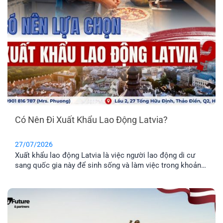
Có Nên Đi Xuất Khẩu Lao Động Latvia?
27/07/2026
Xuất khẩu lao động Latvia là việc người lao động di cư
sang quốc gia này để sinh sống và làm việc trong khoản
thời gian nhất định. Tuy nhiên, phương thức này chỉ phù
hợp cho những anh chị chưa có gia đình, hoặc không có
nhu cầu định cư. Vậy đâu mới là phương án định cư cho
cả gia đình tốt nhất? Cùng EFP tìm hiểu qua bài viết dưới
đây.