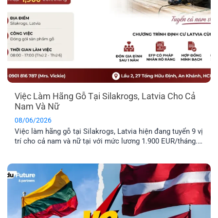
Việc Làm Hãng Gỗ Tại Silakrogs, Latvia Cho Cả
Nam Và Nữ
08/06/2026
Việc làm hãng gỗ tại Silakrogs, Latvia hiện đang tuyển 9 vị
trí cho cả nam và nữ tại với mức lương 1.900 EUR/tháng.
Công việc chủ yếu liên quan đến đóng gói sản phẩm gỗ,
thời gian làm việc cố định từ thứ Hai đến thứ Sáu. Đây là
lựa chọn phù hợp cho [...]