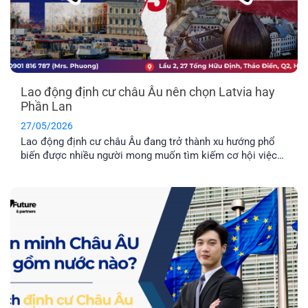
Lao động định cư châu Âu nên chọn Latvia hay
Phần Lan
27/05/2026
Lao động định cư châu Âu đang trở thành xu hướng phổ
biến được nhiều người mong muốn tìm kiếm cơ hội việc
làm ở nước ngoài và môi trường giáo dục tuyệt vời dành
cho con cái. Hai quốc gia được nhiều người quan tâm
nhất hiện nay là Latvia và Phần Lan. Mỗi địa điểm đều có
những ưu điểm riêng. Vậy đâu mới là nơi phù hợp nhất với
bạn?