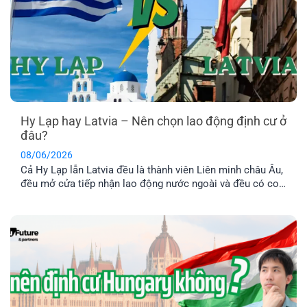
Hy Lạp hay Latvia – Nên chọn lao động định cư ở
đâu?
08/06/2026
Cả Hy Lạp lẫn Latvia đều là thành viên Liên minh châu Âu,
đều mở cửa tiếp nhận lao động nước ngoài và đều có con
đường dẫn đến định cư lâu dài. Tuy nhiên, nếu so sánh về
chi phí, điều kiện hồ sơ, mức thu nhập và khả năng ổn
định cuộc sống [...]