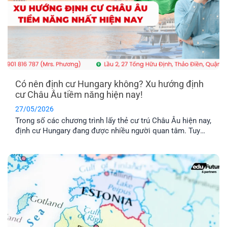
Có nên định cư Hungary không? Xu hướng định
cư Châu Âu tiềm năng hiện nay!
27/05/2026
Trong số các chương trình lấy thẻ cư trú Châu Âu hiện nay,
định cư Hungary đang được nhiều người quan tâm. Tuy
nhiên, chương trình này có thật sự khả thi không trong khi
chi phí được nhận xét là khá “vượt tầm với”. Hãy cùng tìm
hiểu qua bài viết dưới đây nhé!