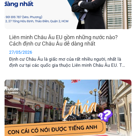
Liên minh Châu Âu EU gồm những nước nào?
Cách định cư Châu Âu dễ dàng nhất
27/05/2026
Định cư Châu Âu là giấc mơ của rất nhiều người, nhất là
định cư tại các quốc gia thuộc Liên minh Châu Âu EU. Tuy
nhiên, không phải nước Châu Âu nào cũng thuộc tổ chức
này. Vậy khối EU gồm những nước nào và đâu là chương
trình định cư Châu Âu dễ dàng nhất hiện nay? Hãy cùng
EFP tìm hiểu nhé!