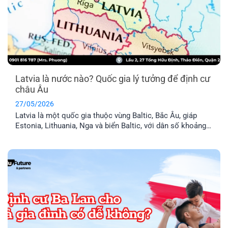
Latvia là nước nào? Quốc gia lý tưởng để định cư
châu Âu
27/05/2026
Latvia là một quốc gia thuộc vùng Baltic, Bắc Âu, giáp
Estonia, Lithuania, Nga và biển Baltic, với dân số khoảng
1,9 triệu người. Đây là thành viên chính thức của Liên minh
Châu Âu (EU) và khối Schengen, nghĩa là thẻ cư trú Latvia
cho phép anh chị tự do đi lại trong 29 [...]