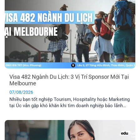
Visa 482 Ngành Du Lịch: 3 Vị Trí Sponsor Mới Tại
Melbourne
07/08/2026
Nhiều bạn tốt nghiệp Tourism, Hospitality hoặc Marketing
tại Úc vẫn gặp khó khăn khi tìm doanh nghiệp bảo lãnh
visa 482. Hiện EFP đang kết nối với một công ty du lịch tại
Melbourne tuyển dụng 3 vị trí: Travel Agency Manager,
Travel Consultant và Content Creator, với lộ trình doanh
nghiệp cam kết [...]