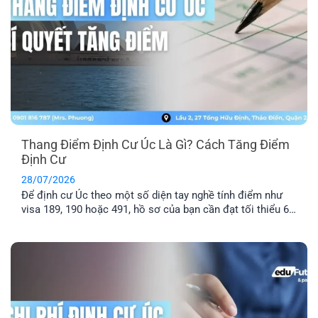
Thang Điểm Định Cư Úc Là Gì? Cách Tăng Điểm
Định Cư
28/07/2026
Để định cư Úc theo một số diện tay nghề tính điểm như
visa 189, 190 hoặc 491, hồ sơ của bạn cần đạt tối thiểu 65
điểm theo Points Test của Bộ Di trú Úc. Vậy thang điểm
định cư Úc là gì, cách tính điểm định cư Úc ra sao và bao
nhiêu [...]