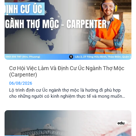
Cơ Hội Việc Làm Và Định Cư Úc Ngành Thợ Mộc
(Carpenter)
06/08/2026
Lộ trình định cư Úc ngành thợ mộc là hướng đi phù hợp
cho những người có kinh nghiệm thực tế và mong muốn
sang Úc sinh sống, làm việc lâu dài. Tuy nhiên, để tăng cơ
hội thành công, bạn cần hiểu rõ các yêu cầu về tay nghề,
lộ trình visa phù hợp [...]