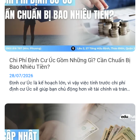
Chi Phí Định Cư Úc Gồm Những Gì? Cần Chuẩn Bị
Bao Nhiêu Tiền?
28/07/2026
Định cư Úc là kế hoạch lớn, vì vậy việc tính trước chi phí
định cư Úc sẽ giúp bạn chủ động hơn về tài chính và tránh
phát sinh những khoản ngoài dự kiến. Ngoài phí visa, bạn
còn cần dự trù thêm chi phí hồ sơ, tiếng Anh, thẩm định
tay nghề, vé [...]