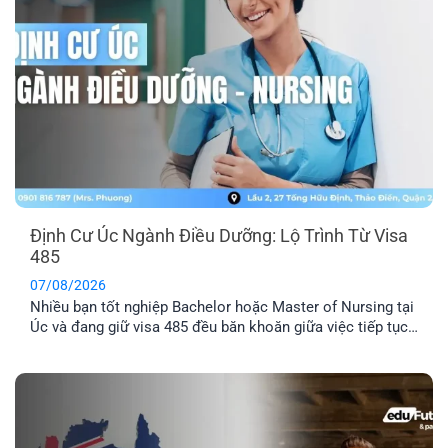
Định Cư Úc Ngành Điều Dưỡng: Lộ Trình Từ Visa
485
07/08/2026
Nhiều bạn tốt nghiệp Bachelor hoặc Master of Nursing tại
Úc và đang giữ visa 485 đều băn khoăn giữa việc tiếp tục
chờ thư mời 189/190 hay chủ động tìm doanh nghiệp bảo
lãnh. Dù ngành Điều dưỡng luôn nằm trong danh sách ưu
tiên di trú, điểm EOI thực tế vẫn khá cạnh [...]