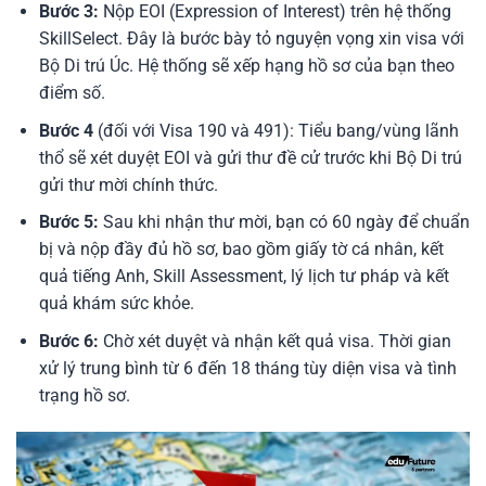
Bước 3:
Nộp EOI (Expression of Interest) trên hệ thống
SkillSelect. Đây là bước bày tỏ nguyện vọng xin visa với
Bộ Di trú Úc. Hệ thống sẽ xếp hạng hồ sơ của bạn theo
điểm số.
Bước 4
(đối với Visa 190 và 491): Tiểu bang/vùng lãnh
thổ sẽ xét duyệt EOI và gửi thư đề cử trước khi Bộ Di trú
gửi thư mời chính thức.
Bước 5:
Sau khi nhận thư mời, bạn có 60 ngày để chuẩn
bị và nộp đầy đủ hồ sơ, bao gồm giấy tờ cá nhân, kết
quả tiếng Anh, Skill Assessment, lý lịch tư pháp và kết
quả khám sức khỏe.
Bước 6:
Chờ xét duyệt và nhận kết quả visa. Thời gian
xử lý trung bình từ 6 đến 18 tháng tùy diện visa và tình
trạng hồ sơ.