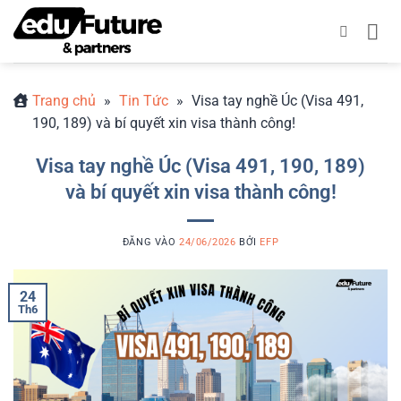
Bỏ
qua
nội
dung
Trang chủ
»
Tin Tức
»
Visa tay nghề Úc (Visa 491,
190, 189) và bí quyết xin visa thành công!
Visa tay nghề Úc (Visa 491, 190, 189)
và bí quyết xin visa thành công!
ĐĂNG VÀO
24/06/2026
BỞI
EFP
24
Th6